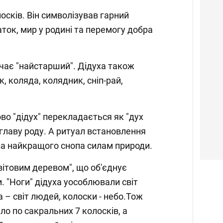
олосків. Він символізував гарний
ток, мир у родині та перемогу добра
ачає "найстарший". Дідуха також
к, коляда, колядник, сніп-рай,
ово "дідух" перекладається як "дух
 главу роду. А ритуал встановлення
тва найкращого снопа силам природи.
ітовим деревом", що об'єднує
и. "Ноги" дідуха уособлювали світ
 – світ людей, колоски - небо.Тож
ло по сакральних 7 колосків, а