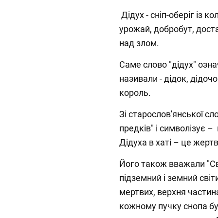
Дідух - сніп-оберіг із к
урожай, добробут, доста
над злом.
Саме слово "дідух" озн
називали - дідок, дідочо
король.
Зі старослов'янської сл
предків" і символізує –
Дідуха в хаті – це жер
Його також вважали "Св
підземний і земний світ
мертвих, верхня частина
кожному пучку снопа бу