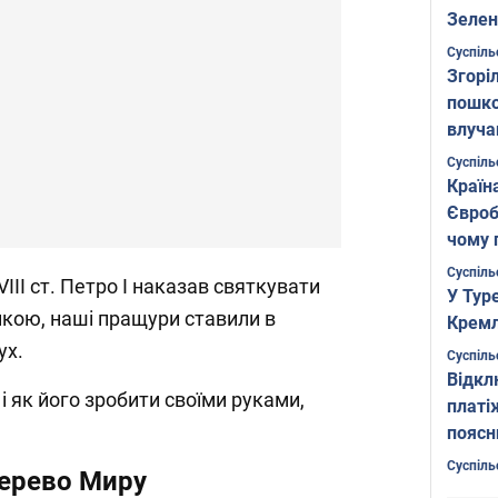
Зелен
листо
Суспіль
Згоріл
пошко
влуча
Фото
Суспіль
Країн
Євроб
чому 
Суспіль
VIII ст. Петро I наказав святкувати
У Тур
инкою, наші пращури ставили в
Кремл
ух.
Суспіль
Відкл
і як його зробити своїми руками,
платі
поясн
Суспіль
дерево Миру