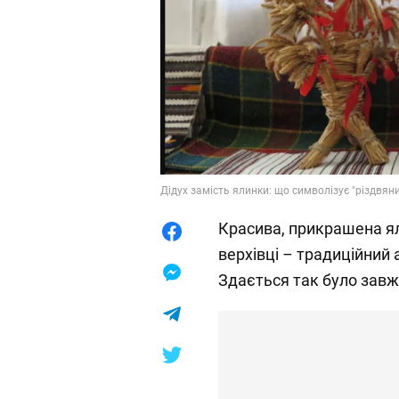
Дідух замість ялинки: що символізує "різдвяни
Красива, прикрашена я
верхівці – традиційний 
Здається так було завж