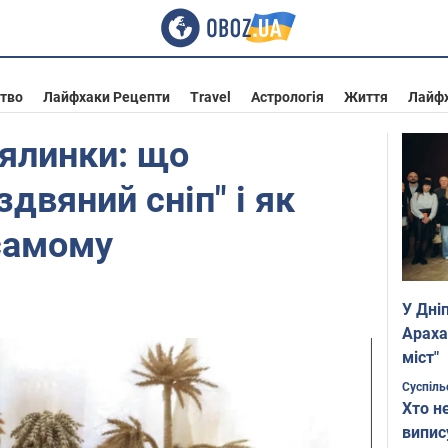
ство
Лайфхаки Рецепти
Travel
Астрологія
Життя
Лайф
 ялинки: що
здвяний сніп" і як
самому
У Дні
Араха
міст"
Суспіль
Хто н
випис