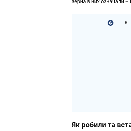
зерна в них означали –
В
Як робили та вст