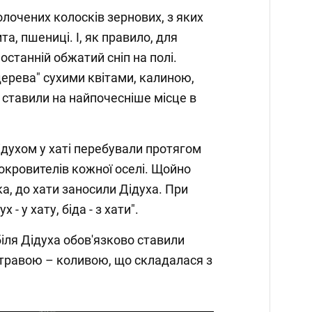
олочених колосків зернових, з яких
ита, пшениці. І, як правило, для
станній обжатий сніп на полі.
ерева" сухими квітами, калиною,
 ставили на найпочесніше місце в
Дідухом у хаті перебували протягом
покровителів кожної оселі. Щойно
ка, до хати заносили Дідуха. При
- у хату, біда - з хати".
біля Дідуха обов'язково ставили
стравою – коливою, що складалася з