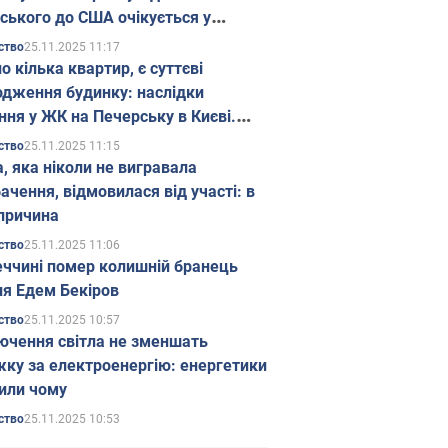
ського до США очікується у
паді
25.11.2025 11:17
ство
о кілька квартир, є суттєві
дження будинку: наслідки
ння у ЖК на Печерську в Києві.
25.11.2025 11:15
ство
а, яка ніколи не вигравала
ачення, відмовилася від участі: в
причина
25.11.2025 11:06
ство
еччині помер колишній бранець
я Едем Бекіров
25.11.2025 10:57
ство
ючення світла не зменшать
жку за електроенергію: енергетики
или чому
25.11.2025 10:53
ство