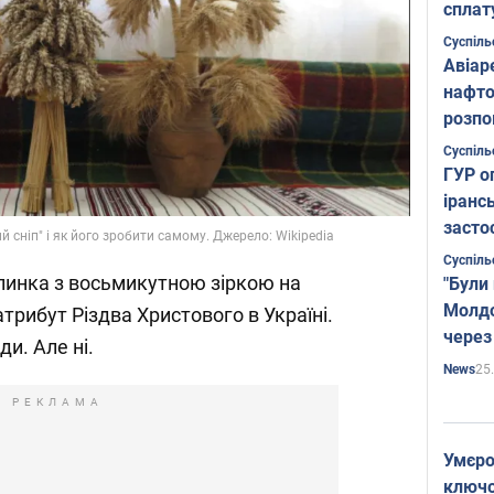
сплат
Суспіль
Авіар
нафто
розпо
страте
Суспіль
ГУР о
іранс
засто
й сніп" і як його зробити самому. Джерело: Wikipedia
Суспіль
линка з восьмикутною зіркою на
"Були
Молдо
атрибут Різдва Христового в Україні.
через
ди. Але ні.
25
News
РЕКЛАМА
Умєро
ключов