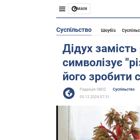
MAIN
Європа
Суспільство
Шоубіз
Суспіль
США
Дідух замість
Азія
символізує "рі
Африка
його зробити 
Життя
Редакція OBOZ
Суспільство
05.12.2024 07:31
Лайфхаки