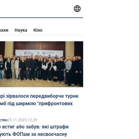
хаки
Наука
Кіно
прі зірвалося передвиборче турне
мії під ширмою "прифронтових
25.11.2025 12:29
ство
е встиг або забув: які штрафи
ують ФОПам за несвоєчасну