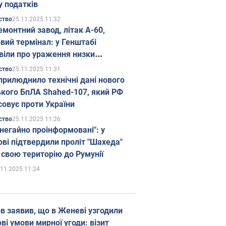
у податків
25.11.2025 11:32
ство
емонтний завод, літак А-60,
вий термінал: у Генштабі
віли про ураження низки
гічних об'єктів Росії
25.11.2025 11:31
ство
прилюднило технічні дані нового
ького БпЛА Shahed-107, який РФ
совує проти України
25.11.2025 11:26
ство
 негайно проінформовані": у
ві підтвердили проліт "Шахеда"
 свою територію до Румунії
.11.2025 11:24
в заявив, що в Женеві узгодили
і умови мирної угоди: візит