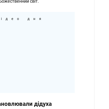
 Божественний світ.
ідео дня
ановлювали дідуха