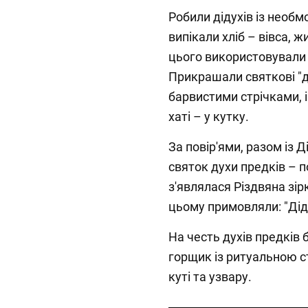
Робили дідухів із необм
випікали хліб – вівса, ж
цього використовували о
Прикрашали святкові "д
барвистими стрічками, і
хаті – у кутку.
За повір'ями, разом із 
святок духи предків – 
з'являлася Різдвяна зір
цьому примовляли: "Дідух 
На честь духів предків 
горщик із ритуальною 
куті та узвару.