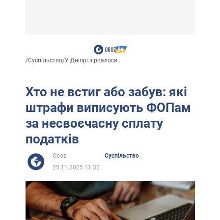
/
Суспільство
/
У Дніпрі зірвалося...
Хто не встиг або забув: які
штрафи виписують ФОПам
за несвоєчасну сплату
податків
Oboz
Суспільство
25.11.2025 11:32