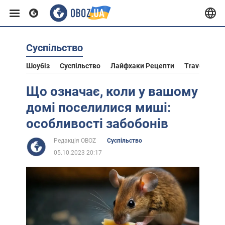
Суспільство
Європа
Шоубіз
Суспільство
Лайфхаки Рецепти
Travel
Ас
США
Що означає, коли у вашому
домі поселилися миші:
Азія
особливості забобонів
Редакція OBOZ
Суспільство
Африка
05.10.2023 20:17
Життя
Лайфхаки