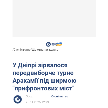
/
Суспільство
/
Що означає коли...
У Дніпрі зірвалося
передвиборче турне
Арахамії під ширмою
"прифронтових міст"
Oboz
Суспільство
25.11.2025 12:29