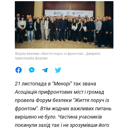
Форум безпеки «Життя поруч із фронтом». Джерело:
пресслужба форуму
21 листопада в "Менорі" так звана
Асоціація прифронтових міст і громад
провела Форум безпеки "Життя поруч із
фронтом". Втім жодних важливих питань
вирішено не було. Частина учасників
покинули захід так і не зрозумівши його