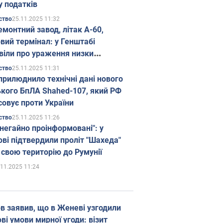
у податків
25.11.2025 11:32
ство
емонтний завод, літак А-60,
вий термінал: у Генштабі
віли про ураження низки
гічних об'єктів Росії
25.11.2025 11:31
ство
прилюднило технічні дані нового
ького БпЛА Shahed-107, який РФ
совує проти України
25.11.2025 11:26
ство
 негайно проінформовані": у
ві підтвердили проліт "Шахеда"
 свою територію до Румунії
.11.2025 11:24
в заявив, що в Женеві узгодили
і умови мирної угоди: візит