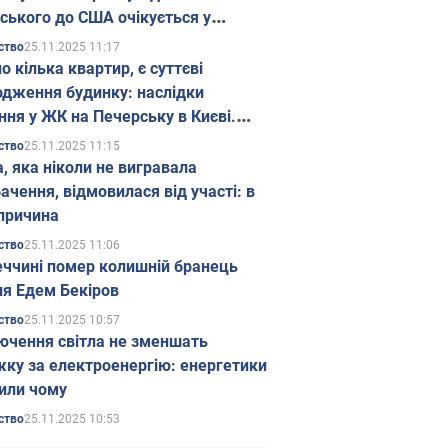
ського до США очікується у
паді
25.11.2025 11:17
ство
о кілька квартир, є суттєві
дження будинку: наслідки
ння у ЖК на Печерську в Києві.
25.11.2025 11:15
ство
а, яка ніколи не вигравала
ачення, відмовилася від участі: в
причина
25.11.2025 11:06
ство
еччині помер колишній бранець
я Едем Бекіров
25.11.2025 10:57
ство
ючення світла не зменшать
жку за електроенергію: енергетики
или чому
25.11.2025 10:53
ство