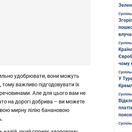
Зелен
листо
Суспіль
Згоріл
пошко
влуча
Фото
Суспіль
Країн
Євроб
чому 
Суспіль
вильно удобрювати, вони можуть
У Тур
, тому важливо підгодовувати їх
Кремл
речовинами. Але для цього вам не
Суспіль
Відкл
ато на дорогі добрива – ви можете
платі
свою мирну лілію банановою
поясн
.
Суспіль
ь калій, який сприяє здоровому