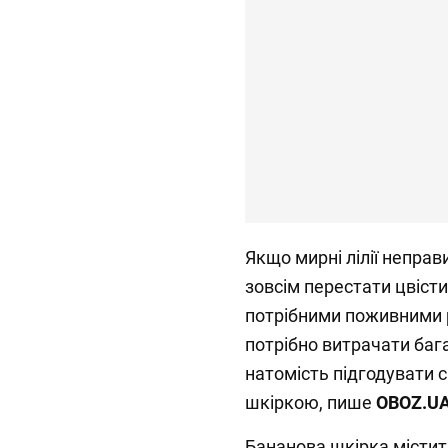
Якщо мирні лілії непра
зовсім перестати цвісти
потрібними поживними 
потрібно витрачати баг
натомість підгодувати 
шкіркою, пише
OBOZ
.
UA
Бананова шкірка містит