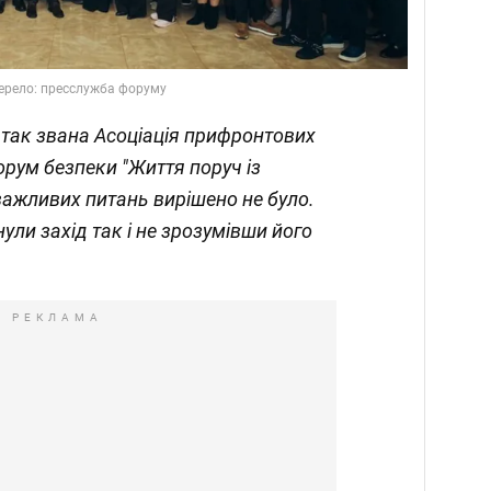
ерело: пресслужба форуму
 так звана Асоціація прифронтових
орум безпеки "Життя поруч із
важливих питань вирішено не було.
ули захід так і не зрозумівши його
РЕКЛАМА