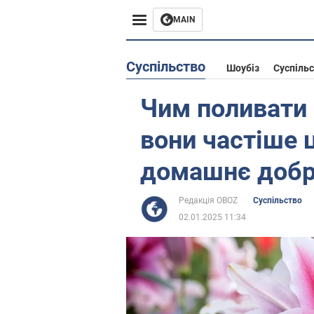
MAIN
Європа
Суспільство
Шоубіз
Суспіль
США
Чим поливати 
Азія
вони частіше 
Африка
домашнє доб
Життя
Редакція OBOZ
Суспільство
02.01.2025 11:34
Лайфхаки