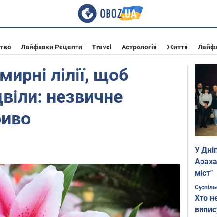
ство
Лайфхаки Рецепти
Travel
Астрологія
Життя
Лайф
мирні лілії, щоб
цвіли: незвичне
риво
У Дні
Араха
міст"
Суспіль
Хто н
випис