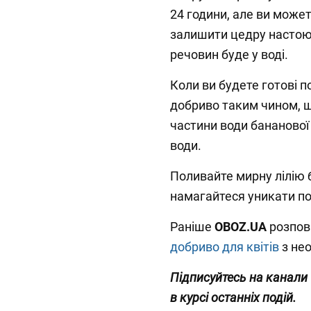
24 години, але ви может
залишити цедру настою
речовин буде у воді.
Коли ви будете готові п
добриво таким чином, щ
частини води бананової 
води.
Поливайте мирну лілію б
намагайтеся уникати по
Раніше
OBOZ
.
UA
розпов
добриво для квітів
з нео
Підписуйтесь на канали
в курсі останніх подій.