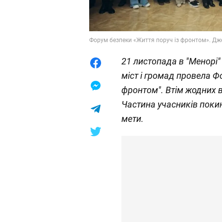
Форум безпеки «Життя поруч із фронтом». Дж
21 листопада в "Менорі"
міст і громад провела Ф
фронтом". Втім жодних 
Частина учасників покин
мети.