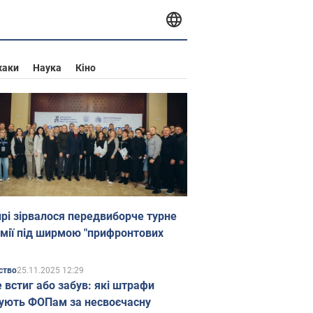
хаки
Наука
Кіно
прі зірвалося передвиборче турне
мії під ширмою "прифронтових
25.11.2025 12:29
ство
е встиг або забув: які штрафи
ують ФОПам за несвоєчасну