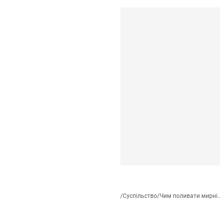
/
Суспільство
/
Чим поливати мирні..