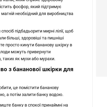
містить фосфор, який підтримує
як магній необхідний для виробництва
спосіб підбадьорити мирні лілії, щоб
ли більші, здоровіші та пишніші
ете просто кинути бананову шкірку в
 плоди можуть привернути
, таких як мухи або мурахи.
во з бананової шкірки для
обити, це помістити бананову
ою, а потім залити банку водою.
лиште банку в спокої принаймні на