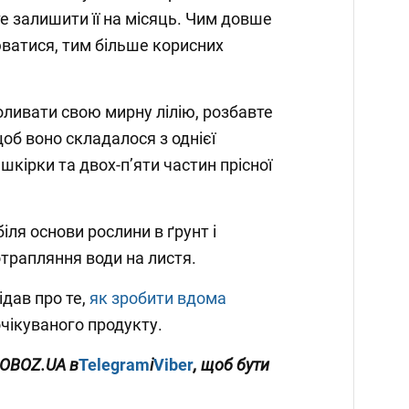
е залишити її на місяць. Чим довше
ватися, тим більше корисних
оливати свою мирну лілію, розбавте
об воно складалося з однієї
шкірки та двох-п’яти частин прісної
іля основи рослини в ґрунт і
трапляння води на листя.
ідав про те,
як зробити вдома
чікуваного продукту.
OBOZ
.
UA
в
Telegram
і
Viber
, щоб бути