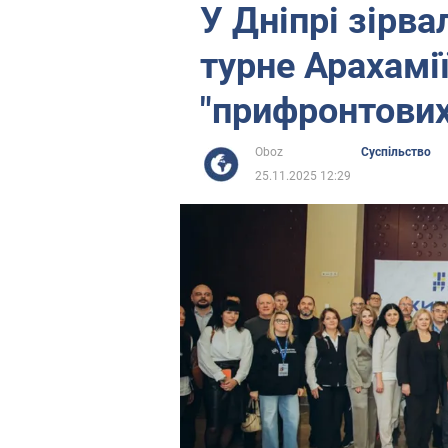
У Дніпрі зірв
турне Арахамі
"прифронтових
Oboz
Суспільство
25.11.2025 12:29