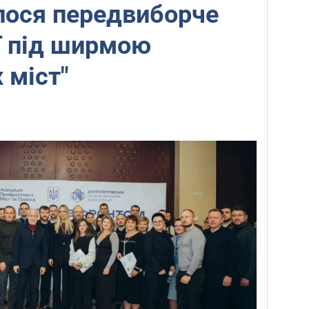
алося передвиборче
ї під ширмою
 міст"