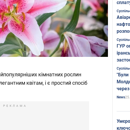
сплат
Суспіль
Авіар
нафто
розпо
страте
Суспіль
ГУР о
іранс
засто
Суспіль
найпопулярніших кімнатних рослин
"Були
Молдо
егантним квітам, і є простий спосіб
через
25
News
РЕКЛАМА
Умєро
ключов