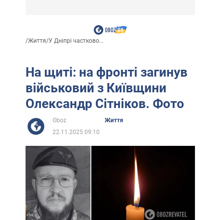
/
Життя
/
У Дніпрі частково...
На щиті: на фронті загинув
військовий з Київщини
Олександр Сітніков. Фото
Oboz
Життя
22.11.2025 09:10