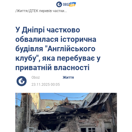
/
Життя
/
ДТЕК перевів частки...
У Дніпрі частково
обвалилася історична
будівля "Англійського
клубу", яка перебуває у
приватній власності
Oboz
Життя
23.11.2025 00:05