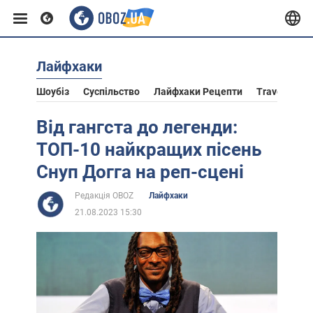
Лайфхаки
Європа
Шоубіз
Суспільство
Лайфхаки Рецепти
Travel
Ас
США
Від гангста до легенди:
ТОП-10 найкращих пісень
Азія
Снуп Догга на реп-сцені
Редакція OBOZ
Лайфхаки
Африка
21.08.2023 15:30
Життя
Лайфхаки