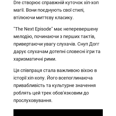
Dre створює справжній куточок хіп-хоп
магії. Вони поєднують свої стилі,
втілюючи миттєву класику.
"The Next Episode" має неперевершену
мелодію, починаючи з перших тактів,
привертаючи увагу слухачів. Снуп Догг
дарує слухачам дотепні словесні ігри та
харизматичні рими.
Ця співпраця стала важливою віхою в
історії хіп-хопу. Його всепоглинаюча
привабливість та культурне значення
роблять цей трек обов'язковим до
прослуховування.