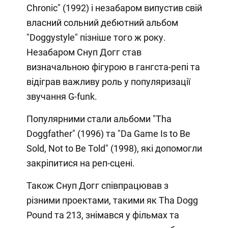
Chronic" (1992) і незабаром випустив свій
власний сольний дебютний альбом
"Doggystyle" пізніше того ж року.
Незабаром Снуп Догг став
визначальною фігурою в гангста-репі та
відіграв важливу роль у популяризації
звучання G-funk.
Популярними стали альбоми "Tha
Doggfather" (1996) та "Da Game Is to Be
Sold, Not to Be Told" (1998), які допомогли
закріпитися на реп-сцені.
Також Снуп Догг співпрацював з
різними проектами, такими як Tha Dogg
Pound та 213, знімався у фільмах та