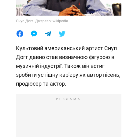
Снуп Догг. Джерело: wikipedia
Культовий американський артист Снуп
Догг давно став визначною фігурою в
музичній індустрії. Також він встиг
зробити успішну кар'єру як автор пісень,
продюсер та актор.
РЕКЛАМА