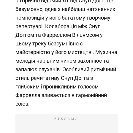
історично відомий хіт від Снуп Догг. Це,
безумовно, одна з найбільш натхненних
композицій у його багатому творчому
репертуарі. Колаборація між Снуп
Доггом та Фарреллом Вільямсом у
цьому треку безсумнівно є
майстерністю у його мистецтві. Музична
мелодія чарівним чином захоплює та
запалює слухачів. Особливий ритмічний
стиль речитативу Снуп Догга з
глибоким і проникливим голосом
Фаррелла зливається в гармонійний
союз.
РЕКЛАМА