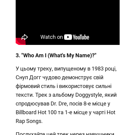
3. "Who Am I (What's My Name)?"
У цьому треку, випущеному в 1983 році,
Снуп Догг чудово демонструє свій
фірмовий стиль і використовує сильні
тексти. Трек з альбому Doggystyle, який
спродюсував Dr. Dre, посів 8-е місце у
Billboard Hot 100 та 1-е місце у чарті Hot
Rap Songs.
Послухайте цей трек через навушники