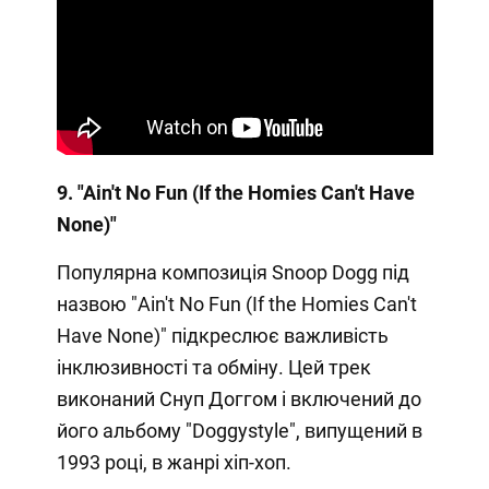
9. "Ain't No Fun (If the Homies Can't Have
None)"
Популярна композиція Snoop Dogg під
назвою "Ain't No Fun (If the Homies Can't
Have None)" підкреслює важливість
інклюзивності та обміну. Цей трек
виконаний Снуп Доггом і включений до
його альбому "Doggystyle", випущений в
1993 році, в жанрі хіп-хоп.