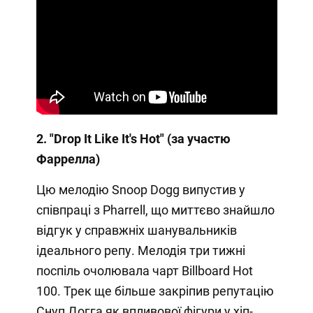
2. "Drop It Like It's Hot" (за участю
Фаррелла)
Цю мелодію Snoop Dogg випустив у
співпраці з Pharrell, що миттєво знайшло
відгук у справжніх шанувальників
ідеального репу. Мелодія три тижні
поспіль очолювала чарт Billboard Hot
100. Трек ще більше закріпив репутацію
Снуп Догга як впливової фігури у хіп-