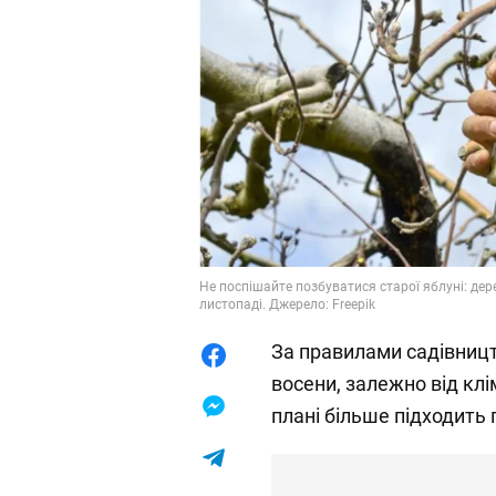
Не поспішайте позбуватися старої яблуні: де
листопаді. Джерело: Freepik
За правилами садівницт
восени, залежно від клі
плані більше підходить 