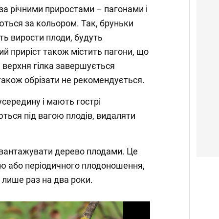
за річними приростами – пагонами і
ються за кольором. Так, бруньки
ть вирости плоди, будуть
ий приріст також містить пагони, що
 верхня гілка завершується
 також обрізати не рекомендується.
 усередину і мають гострі
ються під вагою плодів, видаляти
вантажувати дерево плодами. Це
аю або періодичного плодоношення,
 лише раз на два роки.