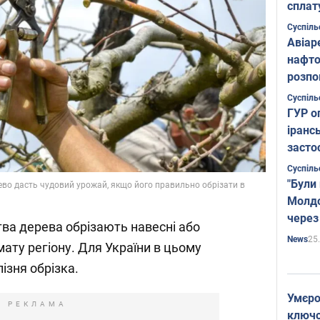
сплат
Суспіль
Авіар
нафто
розпо
страте
Суспіль
ГУР о
іранс
засто
Суспіль
"Були
рево дасть чудовий урожай, якщо його правильно обрізати в
Молдо
через
ва дерева обрізають навесні або
25
News
мату регіону. Для України в цьому
пізня обрізка.
Умєро
РЕКЛАМА
ключов