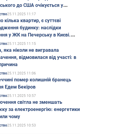
ського до США очікується у
паді
25.11.2025 11:17
ство
о кілька квартир, є суттєві
дження будинку: наслідки
ння у ЖК на Печерську в Києві.
25.11.2025 11:15
ство
а, яка ніколи не вигравала
ачення, відмовилася від участі: в
причина
25.11.2025 11:06
ство
еччині помер колишній бранець
я Едем Бекіров
25.11.2025 10:57
ство
ючення світла не зменшать
жку за електроенергію: енергетики
или чому
25.11.2025 10:53
ство