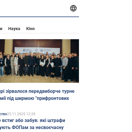
и
Наука
Кіно
прі зірвалося передвиборче турне
мії під ширмою "прифронтових
25.11.2025 12:29
ство
е встиг або забув: які штрафи
ують ФОПам за несвоєчасну