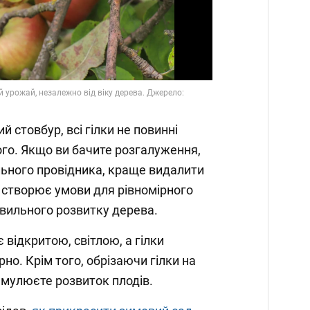
 стовбур, всі гілки не повинні
ого. Якщо ви бачите розгалуження,
ьного провідника, краще видалити
ід створює умови для рівномірного
авильного розвитку дерева.
є відкритою, світлою, а гілки
но. Крім того, обрізаючи гілки на
тимулюєте розвиток плодів.