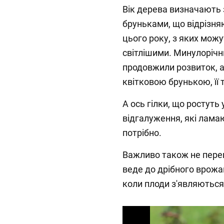
Вік дерева визначають 
бруньками, що відрізня
цього року, з яких можу
світлішими. Минулорічн
продовжили розвиток, а
квітковою брунькою, її
А ось гілки, що ростуть
відгалуження, які лама
потрібно.
Важливо також не пере
веде до дрібного врож
коли плоди з'являються