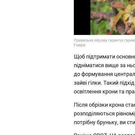
Щоб підтримати основний
підніматися вище за нь
до формування централ
зайві гілки. Такий підх
освітлення крони та пр
Після обрізки крона ста
розподіляються рівномір
потрібну бруньку, ви с