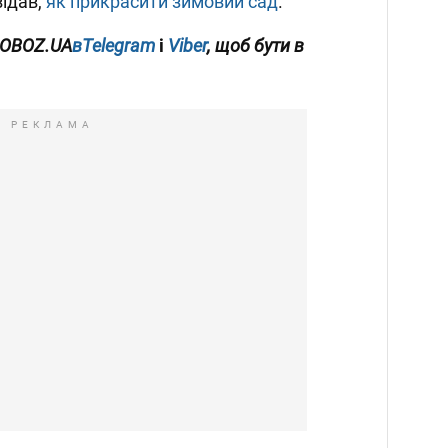
ідав,
як прикрасити зимовий сад
.
 OBOZ.UA
вTelegram
і
Viber
, щоб бути в
РЕКЛАМА