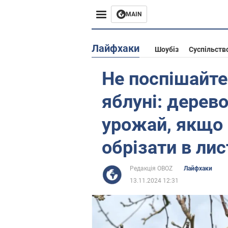
MAIN
Європа
Лайфхаки
Шоубіз
Суспільств
США
Не поспішайте
Азія
яблуні: дерев
Африка
урожай, якщо 
обрізати в лис
Життя
Лайфхаки
Редакція OBOZ
Лайфхаки
13.11.2024 12:31