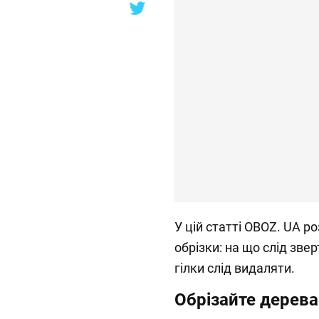
У цій статті OBOZ. UA р
обрізки: на що слід звер
гілки слід видаляти.
Обрізайте дерев