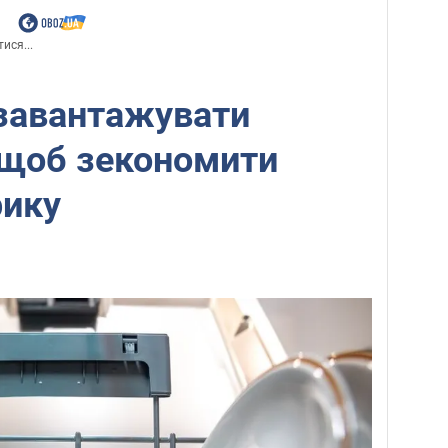
ися...
 завантажувати
 щоб зекономити
рику