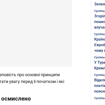
Зелен
листо
Суспіль
Згоріл
пошко
влуча
Фото
Суспіль
Країн
Євроб
чому 
Суспіль
У Тур
Кремл
озповість про основні принципи
Суспіль
Відкл
тати увагу перед її початком і які
платі
поясн
а осмислено
Суспіль