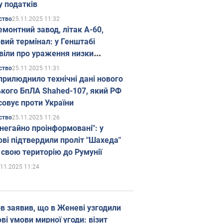
у податків
25.11.2025 11:32
ство
емонтний завод, літак А-60,
вий термінал: у Генштабі
віли про ураження низки
гічних об'єктів Росії
25.11.2025 11:31
ство
прилюднило технічні дані нового
ького БпЛА Shahed-107, який РФ
совує проти України
25.11.2025 11:26
ство
 негайно проінформовані": у
ві підтвердили проліт "Шахеда"
 свою територію до Румунії
.11.2025 11:24
в заявив, що в Женеві узгодили
і умови мирної угоди: візит