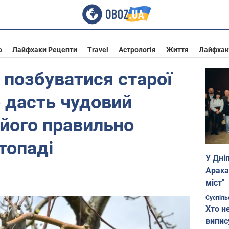
о
Лайфхаки Рецепти
Travel
Астрологія
Життя
Лайфхак
 позбуватися старої
о дасть чудовий
його правильно
топаді
У Дні
Араха
міст"
Суспіль
Хто н
випис