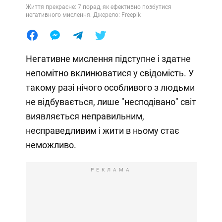
Життя прекрасне: 7 порад, як ефективно позбутися
негативного мислення. Джерело: Freepik
Негативне мислення підступне і здатне
непомітно вклинюватися у свідомість. У
такому разі нічого особливого з людьми
не відбувається, лише "несподівано" світ
виявляється неправильним,
несправедливим і жити в ньому стає
неможливо.
РЕКЛАМА