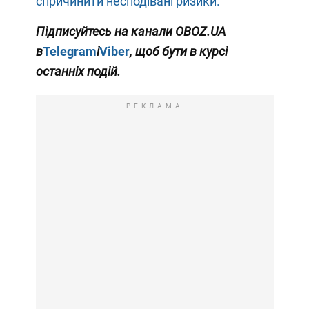
спричинити несподівані ризики.
Підписуйтесь на канали
OBOZ
.
UA
в
Telegram
і
Viber
, щоб бути в курсі
останніх подій.
РЕКЛАМА