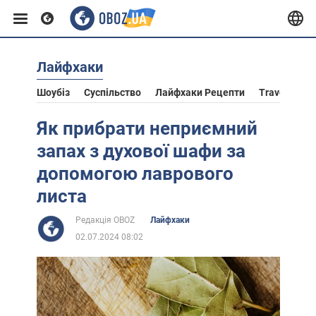
Лайфхаки
Європа
Шоубіз
Суспільство
Лайфхаки Рецепти
Travel
Ас
США
Як прибрати неприємний
запах з духової шафи за
Азія
допомогою лаврового
листа
Африка
Редакція OBOZ
Лайфхаки
02.07.2024 08:02
Життя
Лайфхаки