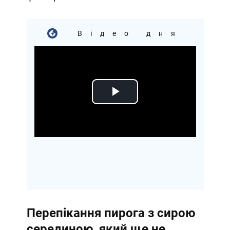
Відео дня
Play
Video
Перепікання пирога з сирою
серединою, який ще не