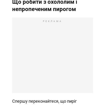
Що робити з охололим і
непропеченим пирогом
РЕКЛАМА
Спершу переконайтеся, що пиріг