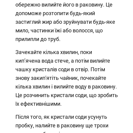
обережно вилийте його в раковину. Це
допоможе розтопити будь-який
застиглий жир або зруйнувати будь-яке
мило, частинки їжі або волосся, що
прилипли до труб.
Зачекайте кілька хвилин, поки
кип’ячена вода стече, а потім вилийте
чашку кристалів соди в отвір. Потім
знову закип'ятіть чайник, почекайте
кілька хвилин і вилийте воду в раковину.
Це розчинить кристали соди, що зробить
їх ефективнішими.
Після того, як кристали соди усунуть
пробку, налийте в раковину ще трохи