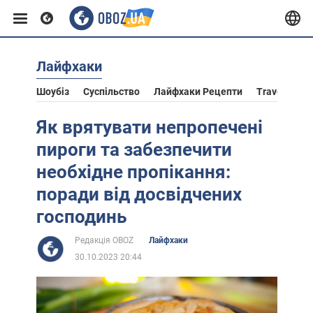
Лайфхаки
Європа
Шоубіз
Суспільство
Лайфхаки Рецепти
Travel
Ас
США
Як врятувати непропечені
пироги та забезпечити
Азія
необхідне пропікання:
поради від досвідчених
Африка
господинь
Редакція OBOZ
Лайфхаки
Життя
30.10.2023 20:44
Лайфхаки