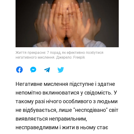
Життя прекрасне: 7 порад, як ефективно позбутися
негативного мислення. Джерело: Freepik
Негативне мислення підступне і здатне
непомітно вклинюватися у свідомість. У
такому разі нічого особливого з людьми
не відбувається, лише "несподівано" світ
виявляється неправильним,
несправедливим і жити в ньому стає