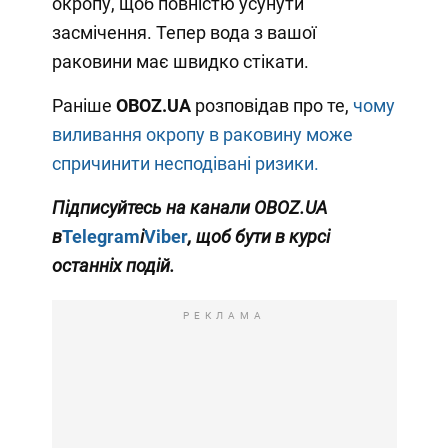
окропу, щоб повністю усунути
засмічення. Тепер вода з вашої
раковини має швидко стікати.
Раніше
OBOZ
.
UA
розповідав про те,
чому
виливання окропу в раковину може
спричинити несподівані ризики.
Підписуйтесь на канали
OBOZ
.
UA
в
Telegram
і
Viber
, щоб бути в курсі
останніх подій.
РЕКЛАМА