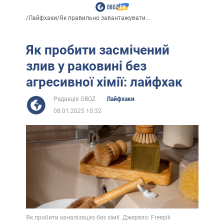
/
Лайфхаки
/
Як правильно завантажувати...
Як пробити засмічений
злив у раковині без
агресивної хімії: лайфхак
Редакція OBOZ
Лайфхаки
08.01.2025 10:32
Як пробити каналізацію без хімії. Джерело: Freepik