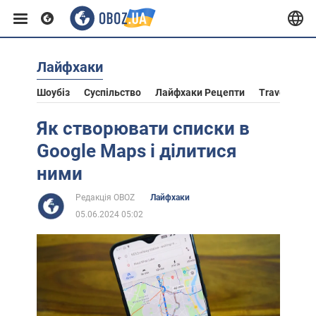
Лайфхаки
Європа
Шоубіз
Суспільство
Лайфхаки Рецепти
Travel
Ас
США
Як створювати списки в
Google Maps і ділитися
Азія
ними
Редакція OBOZ
Лайфхаки
Африка
05.06.2024 05:02
Життя
Лайфхаки