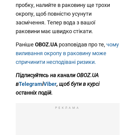
пробку, налийте в раковину ще трохи
окропу, щоб повністю усунути
засмічення. Тепер вода з вашої
раковини має швидко стікати.
Раніше
OBOZ
.
UA
розповідав про те,
чому
виливання окропу в раковину може
спричинити несподівані ризики.
Підписуйтесь на канали
OBOZ
.
UA
в
Telegram
і
Viber
, щоб бути в курсі
останніх подій.
РЕКЛАМА