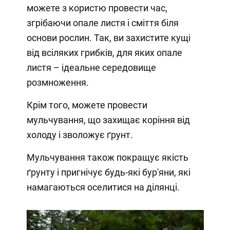
можете з користю провести час,
згрібаючи опале листя і сміття біля
основи рослин. Так, ви захистите кущі
від всіляких грибків, для яких опале
листя – ідеальне середовище
розмноження.
Крім того, можете провести
мульчування, що захищає коріння від
холоду і зволожує ґрунт.
Мульчування також покращує якість
ґрунту і пригнічує будь-які бур'яни, які
намагаються оселитися на ділянці.