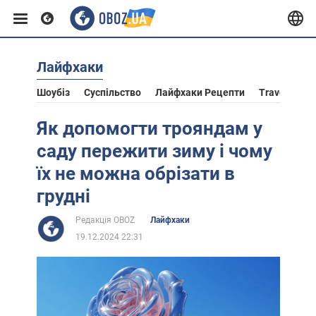
Лайфхаки
Європа
Шоубіз
Суспільство
Лайфхаки Рецепти
Travel
Ас
США
Як допомогти трояндам у
саду пережити зиму і чому
Азія
їх не можна обрізати в
грудні
Африка
Редакція OBOZ
Лайфхаки
19.12.2024 22:31
Життя
Лайфхаки