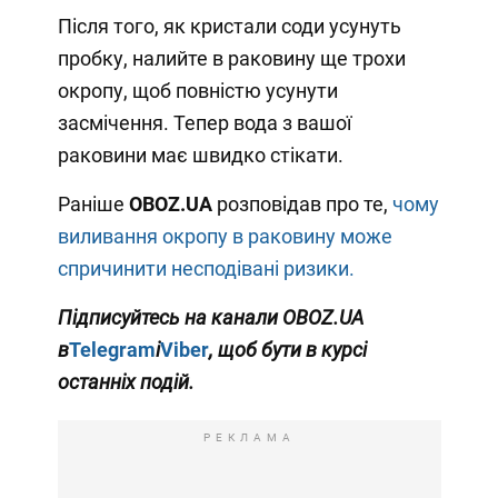
Після того, як кристали соди усунуть
пробку, налийте в раковину ще трохи
окропу, щоб повністю усунути
засмічення. Тепер вода з вашої
раковини має швидко стікати.
Раніше
OBOZ
.
UA
розповідав про те,
чому
виливання окропу в раковину може
спричинити несподівані ризики.
Підписуйтесь на канали
OBOZ
.
UA
в
Telegram
і
Viber
, щоб бути в курсі
останніх подій.
РЕКЛАМА