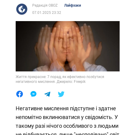
Редакція OBOZ
Лайфхаки
07.01.2025 23:32
Життя прекрасне: 7 порад, як ефективно позбутися
негативного мислення. Джерело: Freepik
Негативне мислення підступне і здатне
непомітно вклинюватися у свідомість. У
такому разі нічого особливого з людьми
не відбувається, лише "несподівано" світ