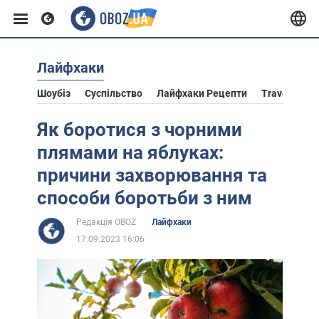
Лайфхаки
Європа
Шоубіз
Суспільство
Лайфхаки Рецепти
Travel
Ас
США
Як боротися з чорними
плямами на яблуках:
Азія
причини захворювання та
способи боротьби з ним
Африка
Редакція OBOZ
Лайфхаки
17.09.2023 16:06
Життя
Лайфхаки