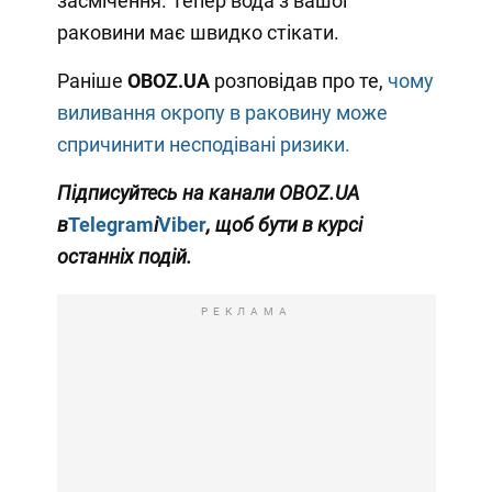
засмічення. Тепер вода з вашої
раковини має швидко стікати.
Раніше
OBOZ
.
UA
розповідав про те,
чому
виливання окропу в раковину може
спричинити несподівані ризики.
Підписуйтесь на канали
OBOZ
.
UA
в
Telegram
і
Viber
, щоб бути в курсі
останніх подій.
РЕКЛАМА