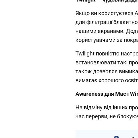
Якщо ви користуєтеся An
для фільтрації блакитн
нашими екранами. Дода
користувачами за покра
Twilight повністю наст
встановлювати такі проф
також дозволяє вимикат
вимагає хорошого освіт
Awareness для Mac і W
На відміну від інших пр
час перерви, не блокую