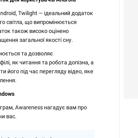
droid, Twilight — ідеальний додаток
ого світла, що випромінюється
ток також високо оцінено
щення загальної якості сну.
роюється та дозволяє
ілі, як читання та робота допізна, а
и його під час перегляду відео, яке
лення.
indows
ограм, Awareness нагадує вам про
чи вас.