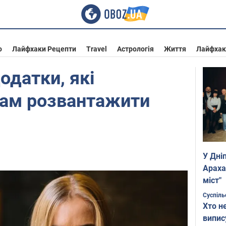
о
Лайфхаки Рецепти
Travel
Астрологія
Життя
Лайфхак
одатки, які
ам розвантажити
У Дні
Араха
міст"
Суспіль
Хто н
випис