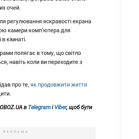
х очей.
ля регулювання яскравості екрана
ою камери комп’ютера для
 в кімнаті.
ами полягає в тому, що світло
я, навіть коли ви переходите з
ідав про те,
як продовжити життя
ити.
 OBOZ.UA в
Telegram
і
Viber
, щоб бути
РЕКЛАМА