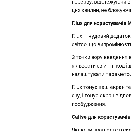
перерву, відстежуючи 
цих хвилин, не блокуючи
F.lux для користувачів M
F.lux — чудовий додаток
світло, що випромінюєть
З точки зору введення в
як ввести свій пін-код 
налаштувати параметри
F.lux тонує ваш екран 
сну, і тонує екран відп
пробудження.
Calise для користувачів
Якщо ви працюєте в сист