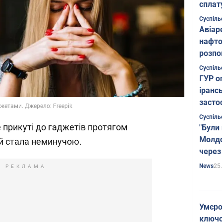
сплат
Суспіль
Авіар
нафто
розпо
страте
Суспіль
ГУР о
іранс
засто
жетами. Джерело: Freepik
Суспіль
е прикуті до гаджетів протягом
"Були
Молдо
ей стала неминучою.
через
25
News
РЕКЛАМА
Умєро
ключов