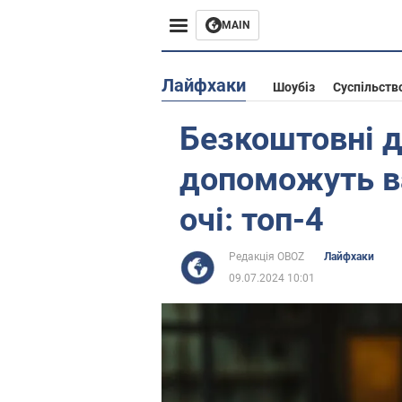
MAIN
Європа
Лайфхаки
Шоубіз
Суспільств
США
Безкоштовні д
Азія
допоможуть в
Африка
очі: топ-4
Життя
Редакція OBOZ
Лайфхаки
09.07.2024 10:01
Лайфхаки