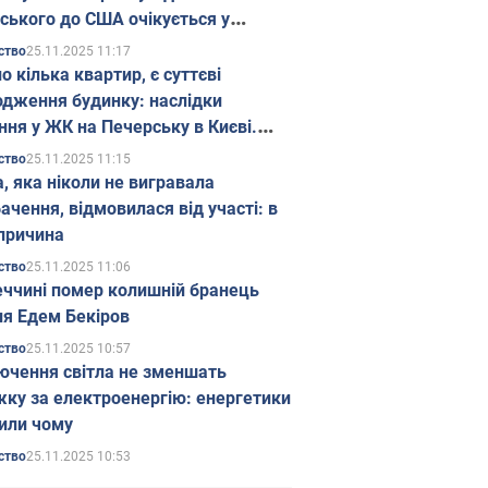
ського до США очікується у
паді
25.11.2025 11:17
ство
о кілька квартир, є суттєві
дження будинку: наслідки
ння у ЖК на Печерську в Києві.
25.11.2025 11:15
ство
а, яка ніколи не вигравала
ачення, відмовилася від участі: в
причина
25.11.2025 11:06
ство
еччині помер колишній бранець
я Едем Бекіров
25.11.2025 10:57
ство
ючення світла не зменшать
жку за електроенергію: енергетики
или чому
25.11.2025 10:53
ство