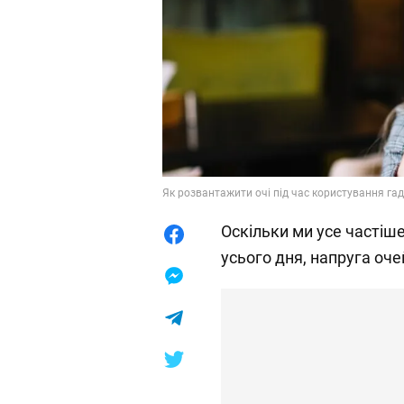
Як розвантажити очі під час користування гад
Оскільки ми усе частіш
усього дня, напруга оч