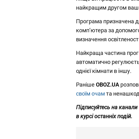
найкращим другом ваши
Програма призначена д
комп’ютера за допомог
визначення освітленості
Найкраща частина прогр
автоматично регулюєтьс
однієї кімнати в іншу.
Раніше
OBOZ.UA
розпов
своїм очам
та ненашкод
Підписуйтесь на канали
в курсі останніх подій.