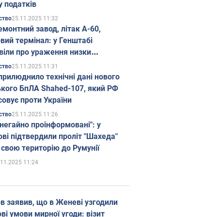
у податків
25.11.2025 11:32
ство
емонтний завод, літак А-60,
вий термінал: у Генштабі
віли про ураження низки
гічних об'єктів Росії
25.11.2025 11:31
ство
прилюднило технічні дані нового
ького БпЛА Shahed-107, який РФ
совує проти України
25.11.2025 11:26
ство
 негайно проінформовані": у
ві підтвердили проліт "Шахеда"
 свою територію до Румунії
.11.2025 11:24
в заявив, що в Женеві узгодили
і умови мирної угоди: візит