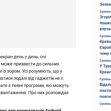
Зелен
листо
Суспіль
Згоріл
пошко
влуча
Фото
Суспіль
Країн
Євроб
чому 
екран день у день, очі
Суспіль
 може призвести до сильних
У Тур
 із зором. Усі розуміють, що у
Кремл
атися подалі від гаджетів не є
Суспіль
Відкл
ате є певні програми, які можуть
платі
вантаження. Про них розповідає
поясн
Суспіль
ток для користувачів Android