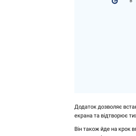
В
Додаток дозволяє вста
екрана та відтворює тих
Він також йде на крок в