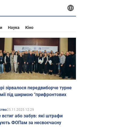
и
Наука
Кіно
прі зірвалося передвиборче турне
мії під ширмою "прифронтових
25.11.2025 12:29
ство
е встиг або забув: які штрафи
ують ФОПам за несвоєчасну