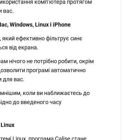
використання комп’ютера протягом
 вас.
ac, Windows, Linux і iPhone
, який ефективно фільтрує синє
ся від екрана.
ам нічого не потрібно робити, окрім
і дозволити програмі автоматично
 для вас.
темнішим, коли ви наближаєтесь до
овідно до введеного часу
 Linux
емі Linux, програма Calise стане