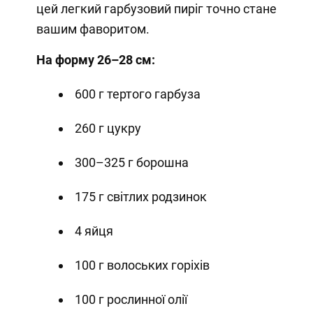
цей легкий гарбузовий пиріг точно стане
вашим фаворитом.
На форму 26–28 см:
600 г тертого гарбуза
260 г цукру
300–325 г борошна
175 г світлих родзинок
4 яйця
100 г волоських горіхів
100 г рослинної олії