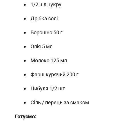
1/2 ч л цукру
Дрібка солі
Борошно 50 г
Олія 5 мл
Молоко 125 мл
Фарш курячий 200 г
Цибуля 1/2 шт
Сіль / перець за смаком
Готуємо: