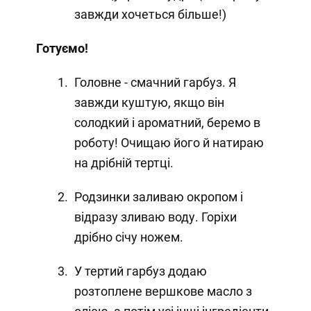
завжди хочеться більше!)
Готуємо!
Головне - смачний гарбуз. Я
завжди куштую, якщо він
солодкий і ароматний, беремо в
роботу! Очищаю його й натираю
на дрібній тертці.
Родзинки заливаю окропом і
відразу зливаю воду. Горіхи
дрібно січу ножем.
У тертий гарбуз додаю
розтоплене вершкове масло з