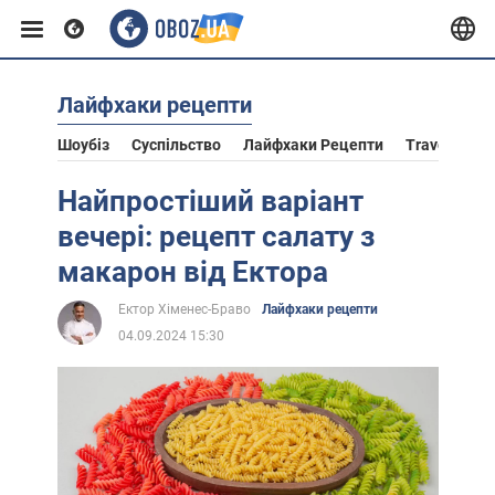
Лайфхаки рецепти
Європа
Шоубіз
Суспільство
Лайфхаки Рецепти
Travel
Ас
США
Найпростіший варіант
вечері: рецепт салату з
Азія
макарон від Ектора
Ектор Хіменес-Браво
Лайфхаки рецепти
Африка
04.09.2024 15:30
Життя
Лайфхаки