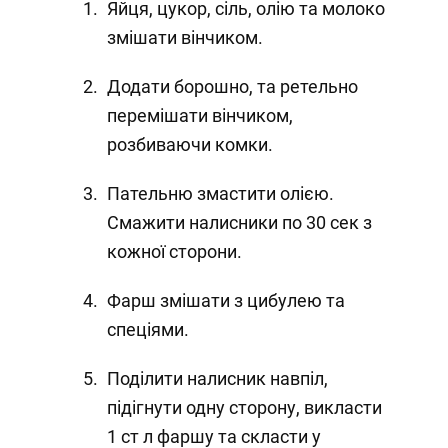
Яйця, цукор, сіль, олію та молоко
змішати вінчиком.
Додати борошно, та ретельно
перемішати вінчиком,
розбиваючи комки.
Пательню змастити олією.
Смажити налисники по 30 сек з
кожної сторони.
Фарш змішати з цибулею та
спеціями.
Поділити налисник навпіл,
підігнути одну сторону, викласти
1 ст л фаршу та скласти у