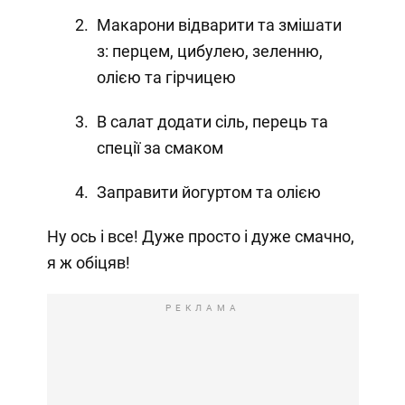
Макарони відварити та змішати
з: перцем, цибулею, зеленню,
олією та гірчицею
В салат додати сіль, перець та
спеції за смаком
Заправити йогуртом та олією
Ну ось і все! Дуже просто і дуже смачно,
я ж обіцяв!
РЕКЛАМА