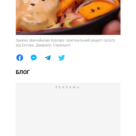
Заміна звичайному бургеру: оригінальний рецепт салату
від Ектора. Джерело: Скриншот
БЛОГ
РЕКЛАМА