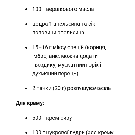
100 г вершкового масла
цедра 1 апельсина та сік
половини апельсина
15–16 г міксу спецій (кориця,
імбир, аніс; можна додати
гвоздику, мускатний горіх і
духмяний перець)
2 пачки (20 г) розпушувачасіль
Для крему:
500 г крем-сиру
100 г цукрової пудри (але крему