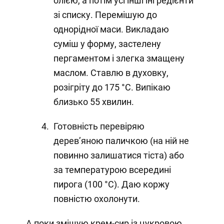
олією, а потім усі інші інгредієнти
зі списку. Перемішую до
однорідної маси. Викладаю
суміш у форму, застелену
пергаментом і злегка змащену
маслом. Ставлю в духовку,
розігріту до 175 °C. Випікаю
близько 55 хвилин.
Готовність перевіряю
дерев’яною паличкою (на ній не
повинно залишатися тіста) або
за температурою всередині
пирога (100 °C). Даю коржу
повністю охолонути.
А поки змішую крем-сир із цукровою