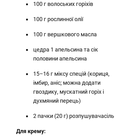
100 г волоських горіхів
100 г рослинної олії
100 г вершкового масла
цедра 1 апельсина та сік
половини апельсина
15–16 г міксу спецій (кориця,
імбир, аніс; можна додати
гвоздику, мускатний горіх і
духмяний перець)
2 пачки (20 г) розпушувачасіль
Для крему: