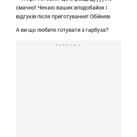
смачно! Чекаю ваших вподобайок і
відгуків після приготування! Обійняв
А ви що любите готувати з гарбуза?
РЕКЛАМА