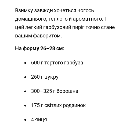
Взимку завжди хочеться чогось
домашнього, теплого й ароматного. І
цей легкий гарбузовий пиріг точно стане
вашим фаворитом.
На форму 26–28 см:
600 г тертого гарбуза
260 г цукру
300–325 г борошна
175 г світлих родзинок
4 яйця