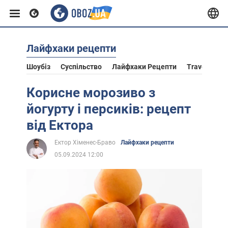
Лайфхаки рецепти
Європа
Шоубіз
Суспільство
Лайфхаки Рецепти
Travel
Ас
США
Корисне морозиво з
йогурту і персиків: рецепт
Азія
від Ектора
Ектор Хіменес-Браво
Лайфхаки рецепти
Африка
05.09.2024 12:00
Життя
Лайфхаки