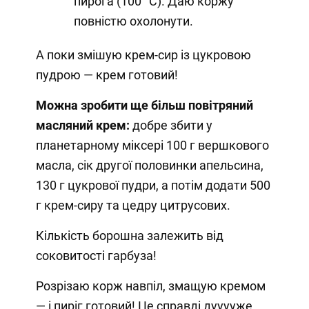
пирога (100 °C). Даю коржу
повністю охолонути.
А поки змішую крем-сир із цукровою
пудрою — крем готовий!
Можна зробити ще більш повітряний
масляний крем:
добре збити у
планетарному міксері 100 г вершкового
масла, сік другої половинки апельсина,
130 г цукрової пудри, а потім додати 500
г крем-сиру та цедру цитрусових.
Кількість борошна залежить від
соковитості гарбуза!
Розрізаю корж навпіл, змащую кремом
— і пиріг готовий! Це справді дууууже