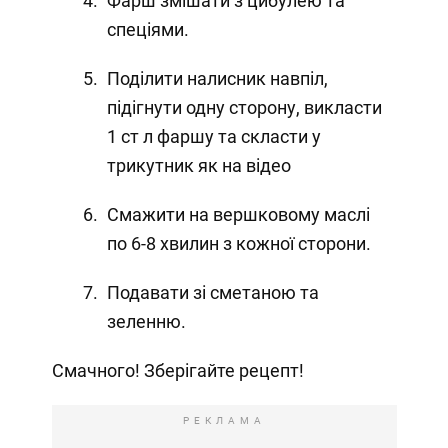
Фарш змішати з цибулею та
спеціями.
Поділити налисник навпіл,
підігнути одну сторону, викласти
1 ст л фаршу та скласти у
трикутник як на відео
Смажити на вершковому маслі
по 6-8 хвилин з кожної сторони.
Подавати зі сметаною та
зеленню.
Смачного! Зберігайте рецепт!
РЕКЛАМА