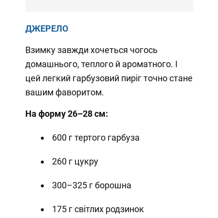
ДЖЕРЕЛО
Взимку завжди хочеться чогось
домашнього, теплого й ароматного. І
цей легкий гарбузовий пиріг точно стане
вашим фаворитом.
На форму 26–28 см:
600 г тертого гарбуза
260 г цукру
300–325 г борошна
175 г світлих родзинок