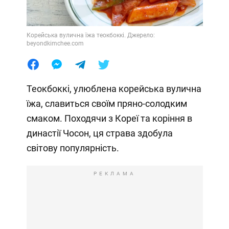
Корейська вулична їжа теокбоккі. Джерело:
beyondkimchee.com
Теокбоккі, улюблена корейська вулична
їжа, славиться своїм пряно-солодким
смаком. Походячи з Кореї та коріння в
династії Чосон, ця страва здобула
світову популярність.
РЕКЛАМА