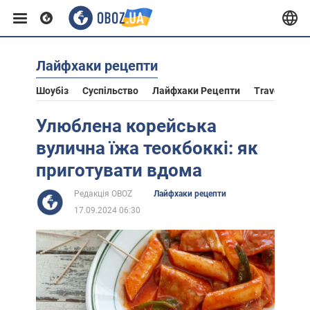
Лайфхаки рецепти
Європа
Шоубіз
Суспільство
Лайфхаки Рецепти
Travel
Ас
США
Улюблена корейська
вулична їжа теокбоккі: як
Азія
приготувати вдома
Редакція OBOZ
Лайфхаки рецепти
Африка
17.09.2024 06:30
Життя
Лайфхаки