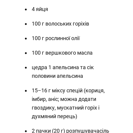
4 яйця
100 г волоських горіхів
100 г рослинної олії
100 г вершкового масла
цедра 1 апельсина та сік
половини апельсина
15–16 г міксу спецій (кориця,
імбир, аніс; можна додати
гвоздику, мускатний горіх і
духмяний перець)
2 пачки (20 г) розпушувачасіль