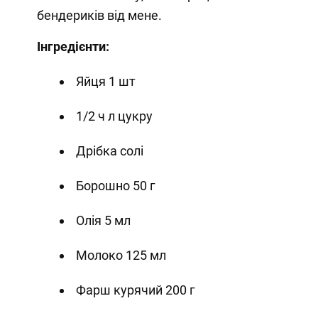
бендериків від мене.
Інгредієнти:
Яйця 1 шт
1/2 ч л цукру
Дрібка солі
Борошно 50 г
Олія 5 мл
Молоко 125 мл
Фарш курячий 200 г