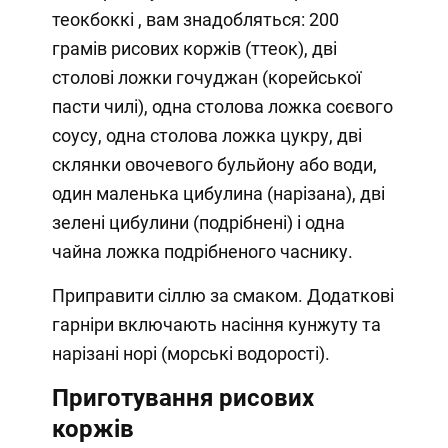
теокбоккі , вам знадобляться: 200
грамів рисових коржів (ттеок), дві
столові ложки гочуджан (корейської
пасти чилі), одна столова ложка соєвого
соусу, одна столова ложка цукру, дві
склянки овочевого бульйону або води,
один маленька цибулина (нарізана), дві
зелені цибулини (подрібнені) і одна
чайна ложка подрібненого часнику.
Приправити сіллю за смаком. Додаткові
гарніри включають насіння кунжуту та
нарізані норі (морські водорості).
Приготування рисових
коржів