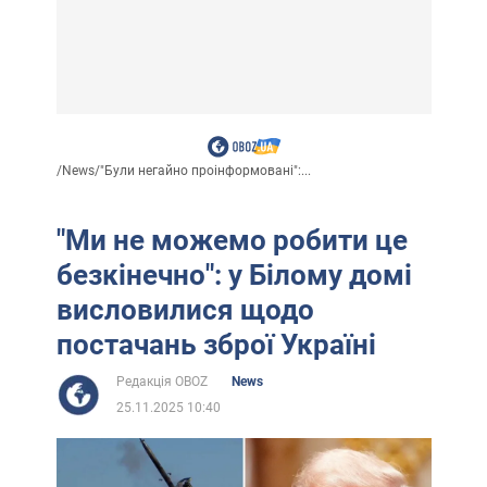
/
News
/
"Були негайно проінформовані":...
"Ми не можемо робити це
безкінечно": у Білому домі
висловилися щодо
постачань зброї Україні
Редакція OBOZ
News
25.11.2025 10:40