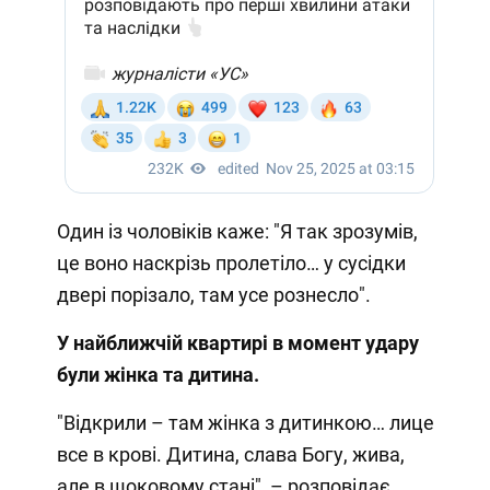
Один із чоловіків каже: "Я так зрозумів,
це воно наскрізь пролетіло… у сусідки
двері порізало, там усе рознесло".
У найближчій квартирі в момент удару
були жінка та дитина.
"Відкрили – там жінка з дитинкою… лице
все в крові. Дитина, слава Богу, жива,
але в шоковому стані", – розповідає