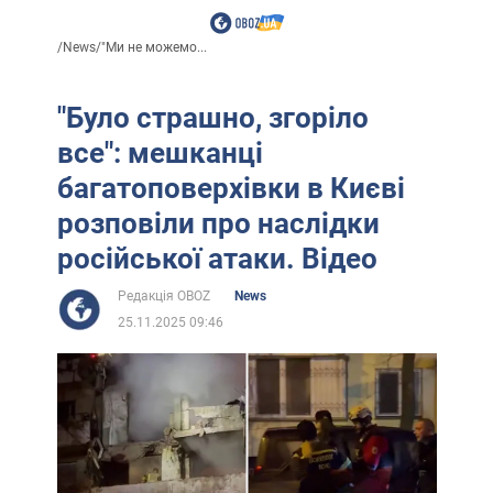
/
News
/
"Ми не можемо...
"Було страшно, згоріло
все": мешканці
багатоповерхівки в Києві
розповіли про наслідки
російської атаки. Відео
Редакція OBOZ
News
25.11.2025 09:46