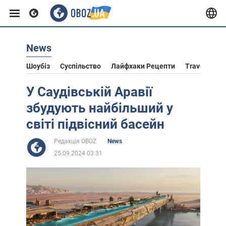
News
Європа
Шоубіз
Суспільство
Лайфхаки Рецепти
Travel
Ас
США
У Саудівській Аравії
збудують найбільший у
Азія
світі підвісний басейн
Редакція OBOZ
News
Африка
25.09.2024 03:31
Життя
Лайфхаки