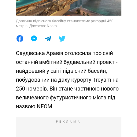
Довжина підвісного басейну становитиме рекордні 450
метрів. Джерело: Neom
Саудівська Аравія оголосила про свій
останній амбітний будівельний проект -
найдовший у світі підвісний басейн,
побудований на даху курорту Treyam на
250 номерів. Він стане частиною нового
величезного футуристичного міста під
назвою NEOM.
РЕКЛАМА