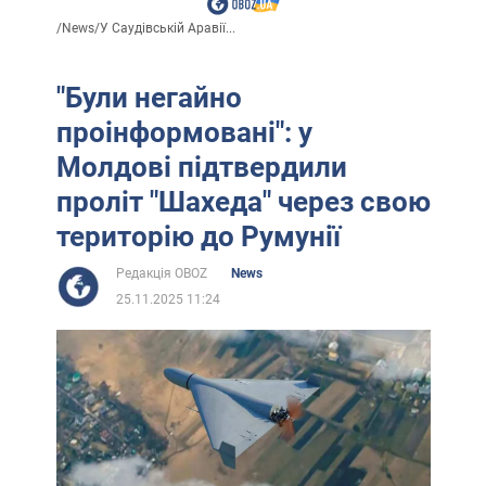
/
News
/
У Саудівській Аравії...
"Були негайно
проінформовані": у
Молдові підтвердили
проліт "Шахеда" через свою
територію до Румунії
Редакція OBOZ
News
25.11.2025 11:24