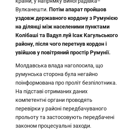
країни, у напрямку Виноградівка–
Вулканешти.
Потім апарат пройшов
уздовж державного кордону з Румунією
на ділянці між населеними пунктами
Колібаші та Вадул луй Ісак Кагульського
району, після чого перетнув кордон і
увійшов у повітряний простір Румунії.
Молдавська влада наголосила, що
румунська сторона була негайно
поінформована про проліт безпілотника.
На підставі отриманих даних
компетентні органи проводять
перевірки у районі передбачуваного
прольоту та застосовують передбачені
законом процесуальні заходи.