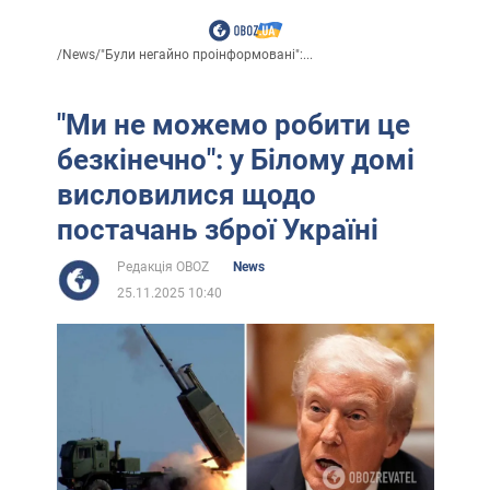
/
News
/
"Були негайно проінформовані":...
"Ми не можемо робити це
безкінечно": у Білому домі
висловилися щодо
постачань зброї Україні
Редакція OBOZ
News
25.11.2025 10:40