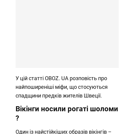
У цій статті OBOZ. UA розповість про
найпоширеніші міфи, що стосуються
спадщини предків жителів Швеції.
Вікінги носили рогаті шоломи
?
Один із найстійкіших образів вікінгів –