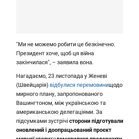
"Ми не можемо робити це безкінечно.
Президент хоче, щоб ця війна
закінчилася", – заявила вона.
Нагадаємо, 23 листопада у Женеві
(Швейцарія)
відбулися перемовини
щодо
мирного плану, запропонованого
Вашингтоном, між українською та
американською делегаціями. За
підсумками зустрічі
сторони підготували
оновлений і доопрацьований проєкт
мирної угоди
та
домовилися продовжити