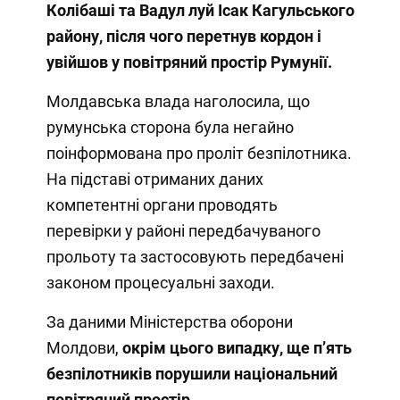
Колібаші та Вадул луй Ісак Кагульського
району, після чого перетнув кордон і
увійшов у повітряний простір Румунії.
Молдавська влада наголосила, що
румунська сторона була негайно
поінформована про проліт безпілотника.
На підставі отриманих даних
компетентні органи проводять
перевірки у районі передбачуваного
прольоту та застосовують передбачені
законом процесуальні заходи.
За даними Міністерства оборони
Молдови,
окрім цього випадку, ще п’ять
безпілотників порушили національний
повітряний простір
.