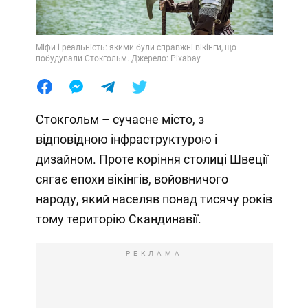
Міфи і реальність: якими були справжні вікінги, що
побудували Стокгольм. Джерело: Pixabay
Стокгольм – сучасне місто, з
відповідною інфраструктурою і
дизайном. Проте коріння столиці Швеції
сягає епохи вікінгів, войовничого
народу, який населяв понад тисячу років
тому територію Скандинавії.
РЕКЛАМА