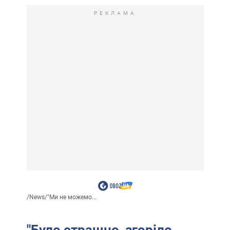
РЕКЛАМА
/
News
/
"Ми не можемо...
"Було страшно, згоріло