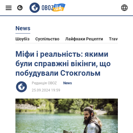
News
Європа
Шоубіз
Суспільство
Лайфхаки Рецепти
Travel
Ас
США
Міфи і реальність: якими
були справжні вікінги, що
Азія
побудували Стокгольм
Редакція OBOZ
News
Африка
25.09.2024 19:59
Життя
Лайфхаки