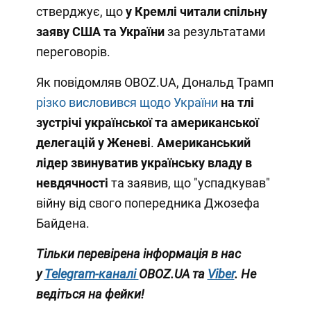
стверджує, що
у Кремлі читали спільну
заяву США та України
за результатами
переговорів.
Як повідомляв OBOZ.UA, Дональд Трамп
різко висловився щодо України
на тлі
зустрічі української та американської
делегацій у Женеві
.
Американський
лідер звинуватив українську владу в
невдячності
та заявив, що "успадкував"
війну від свого попередника Джозефа
Байдена.
Тільки перевірена інформація в нас
у
Telegram-каналі
OBOZ.UA та
Viber
. Не
ведіться на фейки!