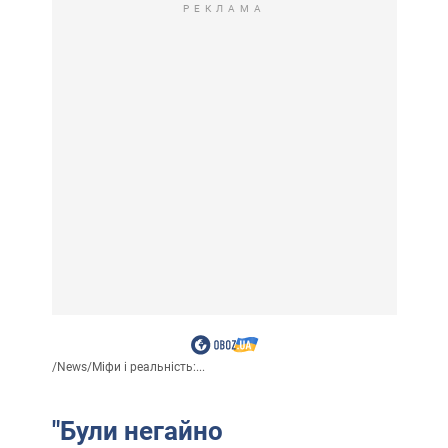
РЕКЛАМА
/
News
/
Міфи і реальність:...
"Були негайно