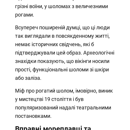
грізні воїни, у шоломах з величезними
рогами.
Всупереч поширеній думці, що ці люди
так виглядали в повсякденному житті,
немає історичних свідчень, які б
підтверджували цей образ. Археологічні
знахідки показують, що вікінги носили
прості, функціональні шоломи зі шкіри
або заліза.
Міф про рогатий шолом, імовірно, виник
у мистецтві 19 століття і був
популяризований надалі театральними
постановками.
Вправні мореплавці та