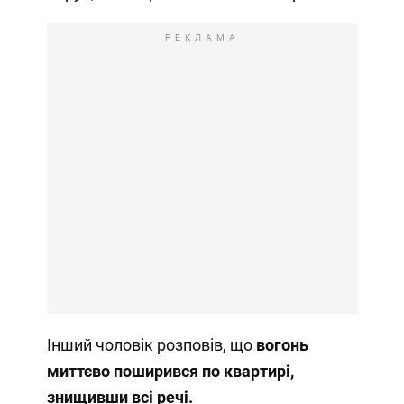
РЕКЛАМА
Інший чоловік розповів, що
вогонь
миттєво поширився по квартирі,
знищивши всі речі.