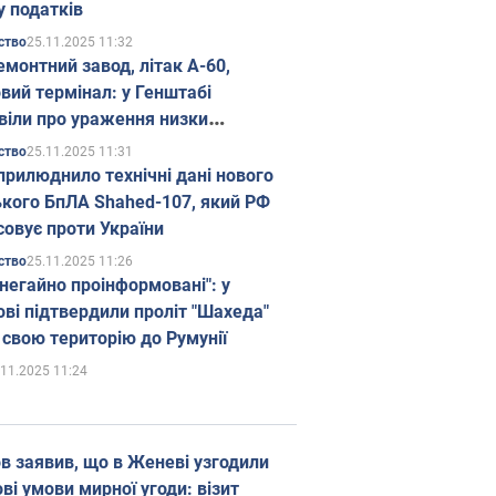
у податків
25.11.2025 11:32
ство
емонтний завод, літак А-60,
вий термінал: у Генштабі
віли про ураження низки
гічних об'єктів Росії
25.11.2025 11:31
ство
прилюднило технічні дані нового
ького БпЛА Shahed-107, який РФ
совує проти України
25.11.2025 11:26
ство
 негайно проінформовані": у
ві підтвердили проліт "Шахеда"
 свою територію до Румунії
.11.2025 11:24
в заявив, що в Женеві узгодили
і умови мирної угоди: візит