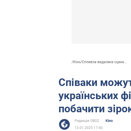
/
Кіно
/
Спливла видалена сцена...
Співаки можут
українських ф
побачити зіро
Редакція OBOZ
Кіно
13.01.2025 17:40