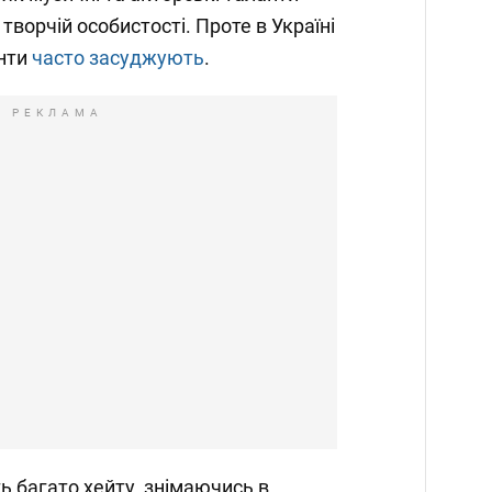
 творчій особистості. Проте в Україні
енти
часто засуджують
.
РЕКЛАМА
 багато хейту, знімаючись в