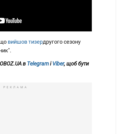
 що
вийшов тизер
другого сезону
ник".
 OBOZ.UA в
Telegram
і
Viber
, щоб бути
РЕКЛАМА