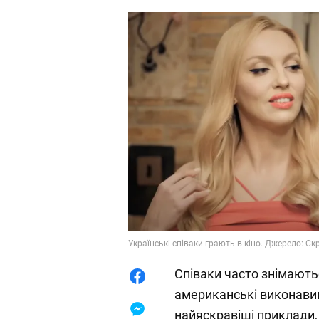
Українські співаки грають в кіно. Джерело: С
Співаки часто знімаютьс
американські виконавиц
найяскравіші приклади, 