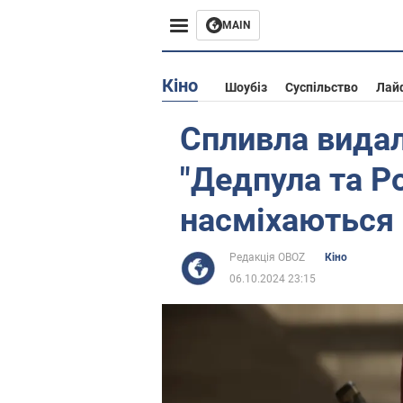
MAIN
Європа
Кіно
Шоубіз
Суспільство
Лай
США
Спливла видал
Азія
"Дедпула та Ро
Африка
насміхаються 
Життя
Редакція OBOZ
Кіно
06.10.2024 23:15
Лайфхаки