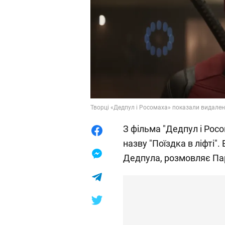
Творці «Дедпул і Росомаха» показали видален
З фільма "Дедпул і Росо
назву "Поїздка в ліфті". 
Дедпула, розмовляє Па