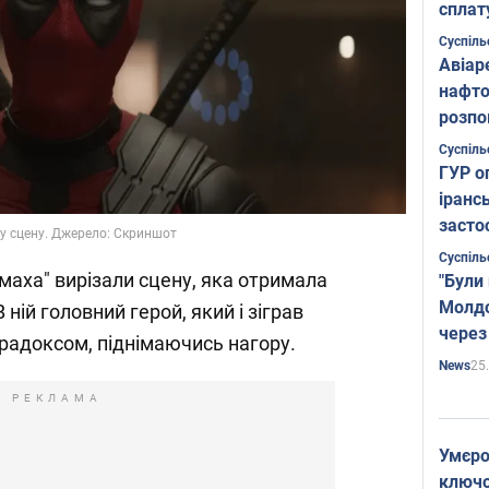
сплат
Суспіль
Авіар
нафто
розпо
страте
Суспіль
ГУР о
іранс
засто
у сцену. Джерело: Скриншот
Суспіль
маха" вирізали сцену, яка отримала
"Були
Молдо
В ній головний герой, який і зіграв
через
радоксом, піднімаючись нагору.
25
News
РЕКЛАМА
Умєро
ключов