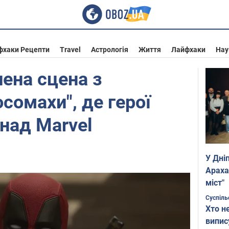
фхаки Рецепти
Travel
Астрологія
Життя
Лайфхаки
Нау
ена сцена з
сомахи", де герої
над Marvel
У Дні
Араха
міст"
Суспіль
Хто н
випис