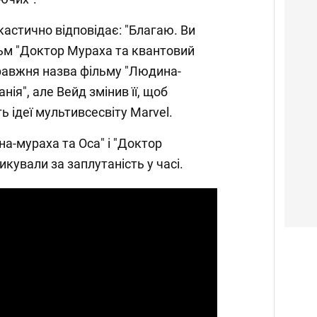
астично відповідає: "Благаю. Ви
льм "Доктор Мураха та квантовий
равжня назва фільму "Людина-
нія", але Вейд змінив її, щоб
ь ідеї мультивсесвіту Marvel.
а-мураха та Оса" і "Доктор
кували за заплутаність у часі.