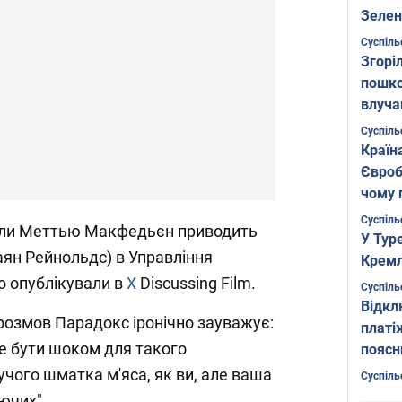
Зелен
листо
Суспіль
Згоріл
пошко
влуча
Фото
Суспіль
Країн
Євроб
чому 
Суспіль
коли Меттью Макфедьєн приводить
У Тур
аян Рейнольдс) в Управління
Кремл
о опублікували в
Х
Discussing Film.
Суспіль
Відкл
 розмов Парадокс іронічно зауважує:
платі
же бути шоком для такого
поясн
учого шматка м'яса, як ви, але ваша
Суспіль
уючих".