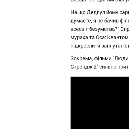
На що Дедпул йому сарк
думаєте, я не бачив фі
всесвіт безумства?" Сп
мураха та Оса: Квантома
підкреслити заплутаніст
Зокрема, фільми "Людин
Стрендж 2" сильно крити