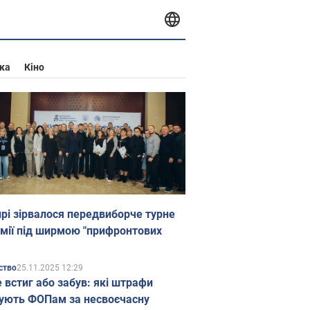
ка
Кіно
прі зірвалося передвиборче турне
мії під ширмою "прифронтових
25.11.2025 12:29
ство
е встиг або забув: які штрафи
ують ФОПам за несвоєчасну