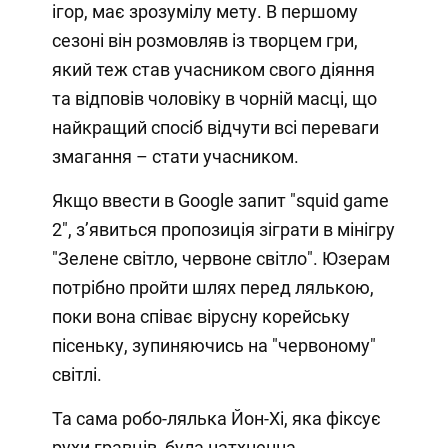
ігор, має зрозумілу мету. В першому
сезоні він розмовляв із творцем гри,
який теж став учасником свого діяння
та відповів чоловіку в чорній масці, що
найкращий спосіб відчути всі переваги
змагання – стати учасником.
Якщо ввести в Google запит "squid game
2", зʼявиться пропозиція зіграти в мінігру
"Зелене світло, червоне світло". Юзерам
потрібно пройти шлях перед лялькою,
поки вона співає вірусну корейську
пісеньку, зупиняючись на "червоному"
світлі.
Та сама робо-лялька Йон-Хі, яка фіксує
рухи гравців, була натхненна