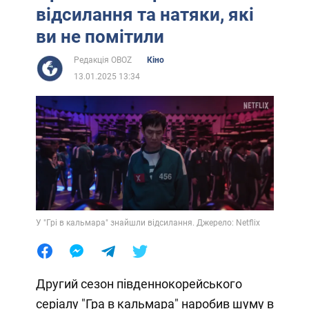
відсилання та натяки, які
ви не помітили
Редакція OBOZ
Кіно
13.01.2025 13:34
У "Грі в кальмара" знайшли відсилання. Джерело: Netflix
Другий сезон південнокорейського
серіалу "Гра в кальмара" наробив шуму в