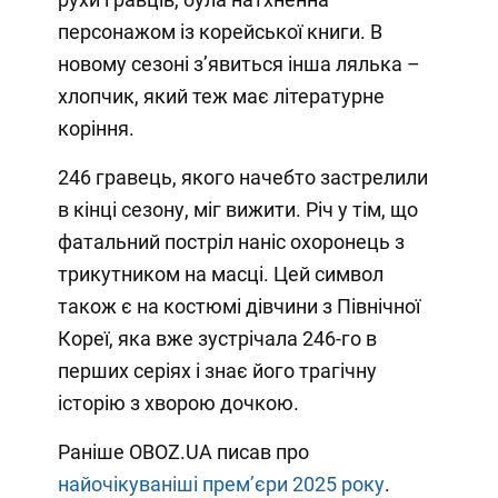
персонажом із корейської книги. В
новому сезоні зʼявиться інша лялька –
хлопчик, який теж має літературне
коріння.
246 гравець, якого начебто застрелили
в кінці сезону, міг вижити. Річ у тім, що
фатальний постріл наніс охоронець з
трикутником на масці. Цей символ
також є на костюмі дівчини з Північної
Кореї, яка вже зустрічала 246-го в
перших серіях і знає його трагічну
історію з хворою дочкою.
Раніше OBOZ.UA писав про
найочікуваніші премʼєри 2025 року
.