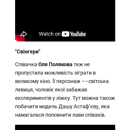
"Свінгери"
Співачка
Оля Полякова
теж не
пропустила можливість зіграти в
великому кіно. Її персонаж ––світська
левиця, чоловік якої забажав
експериментів у ліжку. Тут можна також
побачити модель Дашу Астафʼєву, яка
намагалася поповнити лави співаків.