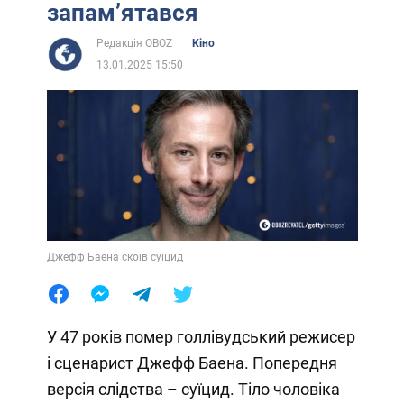
запамʼятався
Редакція OBOZ
Кіно
13.01.2025 15:50
Джефф Баена скоїв суїцид
У 47 років помер голлівудський режисер
і сценарист Джефф Баена. Попередня
версія слідства – суїцид. Тіло чоловіка