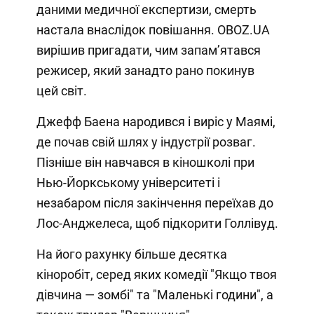
даними медичної експертизи, смерть
настала внаслідок повішання. OBOZ.UA
вирішив пригадати, чим запамʼятався
режисер, який занадто рано покинув
цей світ.
Джефф Баена народився і виріс у Маямі,
де почав свій шлях у індустрії розваг.
Пізніше він навчався в кіношколі при
Нью-Йоркському університеті і
незабаром після закінчення переїхав до
Лос-Анджелеса, щоб підкорити Голлівуд.
На його рахунку більше десятка
кіноробіт, серед яких комедії "Якщо твоя
дівчина — зомбі" та "Маленькі години", а