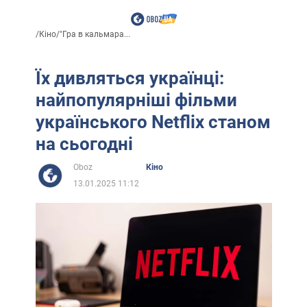
/
Кіно
/
"Гра в кальмара...
Їх дивляться українці:
найпопулярніші фільми
українського Netflix станом
на сьогодні
Oboz
Кіно
13.01.2025 11:12