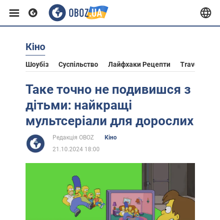
Кіно
Європа
Шоубіз
Суспільство
Лайфхаки Рецепти
Travel
Ас
США
Таке точно не подивишся з
дітьми: найкращі
Азія
мультсеріали для дорослих
Редакція OBOZ
Кіно
Африка
21.10.2024 18:00
Життя
Лайфхаки