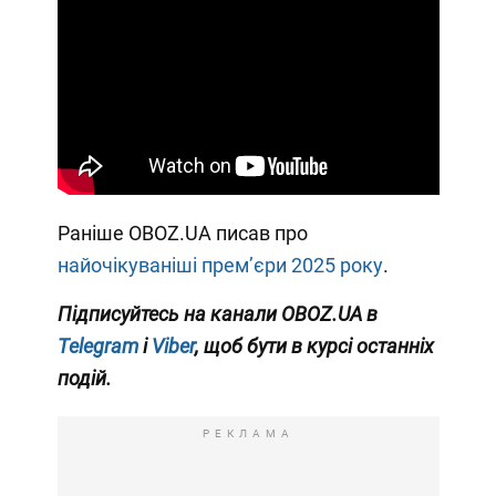
Раніше OBOZ.UA писав про
найочікуваніші премʼєри 2025 року
.
Підписуйтесь на канали OBOZ.UA в
Telegram
і
Viber
, щоб бути в курсі останніх
подій.
РЕКЛАМА