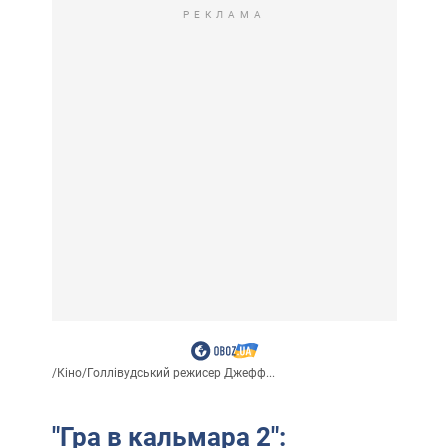
РЕКЛАМА
/
Кіно
/
Голлівудський режисер Джефф...
"Гра в кальмара 2":