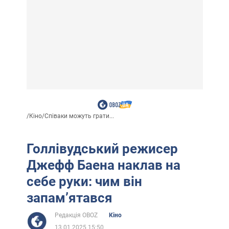
/
Кіно
/
Співаки можуть грати...
Голлівудський режисер
Джефф Баена наклав на
себе руки: чим він
запамʼятався
Редакція OBOZ
Кіно
13.01.2025 15:50