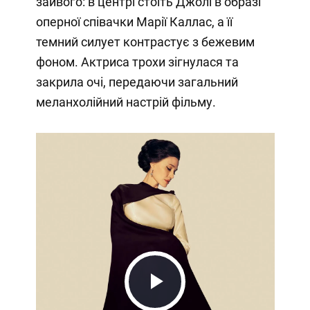
зайвого: в центрі стоїть Джолі в образі
оперної співачки Марії Каллас, а її
темний силует контрастує з бежевим
фоном. Актриса трохи зігнулася та
закрила очі, передаючи загальний
меланхолійний настрій фільму.
Play