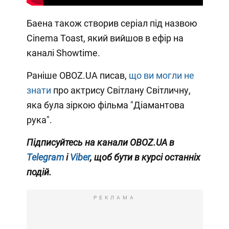
Баена також створив серіал під назвою
Cinema Toast, який вийшов в ефір на
каналі Showtime.
Раніше OBOZ.UA писав,
що ви могли не
знати
про актрису Світлану Світличну,
яка була зіркою фільма "Діамантова
рука".
Підписуйтесь на канали OBOZ.UA в
Telegram
і
Viber
, щоб бути в курсі останніх
подій.
РЕКЛАМА