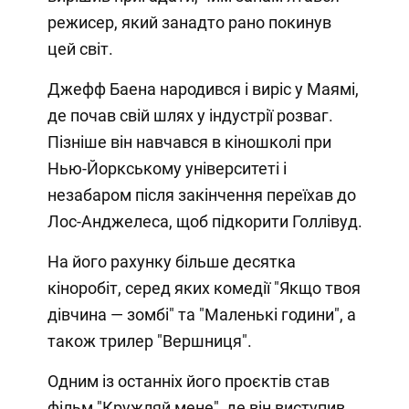
режисер, який занадто рано покинув
цей світ.
Джефф Баена народився і виріс у Маямі,
де почав свій шлях у індустрії розваг.
Пізніше він навчався в кіношколі при
Нью-Йоркському університеті і
незабаром після закінчення переїхав до
Лос-Анджелеса, щоб підкорити Голлівуд.
На його рахунку більше десятка
кіноробіт, серед яких комедії "Якщо твоя
дівчина — зомбі" та "Маленькі години", а
також трилер "Вершниця".
Одним із останніх його проєктів став
фільм "Кружляй мене", де він виступив