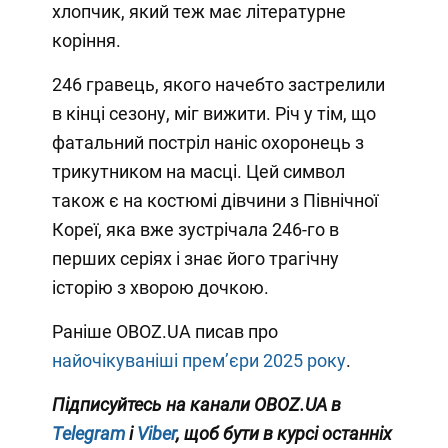
хлопчик, який теж має літературне
коріння.
246 гравець, якого начебто застрелили
в кінці сезону, міг вижити. Річ у тім, що
фатальний постріл наніс охоронець з
трикутником на масці. Цей символ
також є на костюмі дівчини з Північної
Кореї, яка вже зустрічала 246-го в
перших серіях і знає його трагічну
історію з хворою дочкою.
Раніше OBOZ.UA писав про
найочікуваніші премʼєри 2025 року
.
Підписуйтесь на канали OBOZ.UA в
Telegram
і
Viber
, щоб бути в курсі останніх