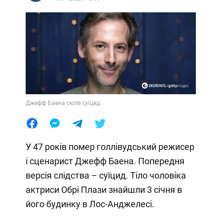
Джефф Баена скоїв суїцид
У 47 років помер голлівудський режисер
і сценарист Джефф Баена. Попередня
версія слідства – суїцид. Тіло чоловіка
актриси Обрі Плази знайшли 3 січня в
його будинку в Лос-Анджелесі.