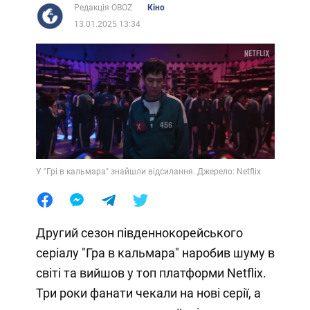
Редакція OBOZ
Кіно
13.01.2025 13:34
У "Грі в кальмара" знайшли відсилання. Джерело: Netflix
Другий сезон південнокорейського
серіалу "Гра в кальмара" наробив шуму в
світі та вийшов у топ платформи Netflix.
Три роки фанати чекали на нові серії, а