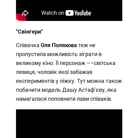
"Свінгери"
Співачка
Оля Полякова
теж не
пропустила можливість зіграти в
великому кіно. Її персонаж ––світська
левиця, чоловік якої забажав
експериментів у ліжку. Тут можна також
побачити модель Дашу Астафʼєву, яка
намагалася поповнити лави співаків.