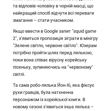
та відповів чоловіку в чорній масці, що
найкращий спосіб відчути всі переваги
змагання – стати учасником.
Якщо ввести в Google запит "squid game
2", зʼявиться пропозиція зіграти в мінігру
"Зелене світло, червоне світло". Юзерам
потрібно пройти шлях перед лялькою,
поки вона співає вірусну корейську
пісеньку, зупиняючись на "червоному"
світлі.
Та сама робо-лялька Йон-Хі, яка фіксує
рухи гравців, була натхненна
персонажом із корейської книги. В
новому сезоні зʼявиться інша лялька –