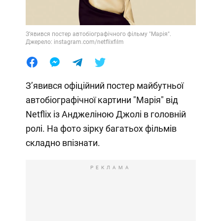
Зʼявився постер автобіографічного фільму "Марія".
Джерело: instagram.com/netflixfilm
Зʼявився офіційний постер майбутньої
автобіографічної картини "Марія" від
Netflix із Анджеліною Джолі в головній
ролі. На фото зірку багатьох фільмів
складно впізнати.
РЕКЛАМА