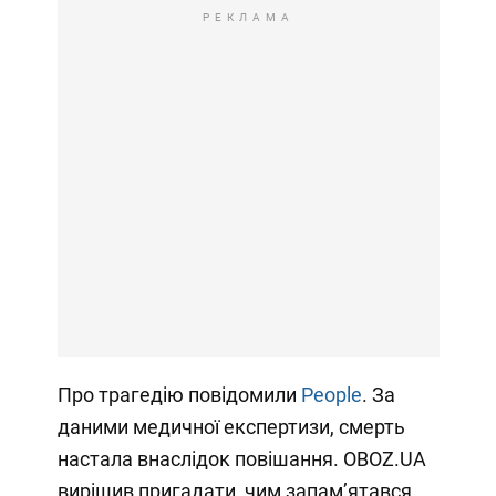
РЕКЛАМА
Про трагедію повідомили
People
. За
даними медичної експертизи, смерть
настала внаслідок повішання. OBOZ.UA
вирішив пригадати, чим запамʼятався