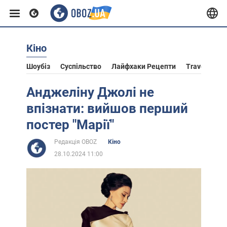
Кіно
Європа
Шоубіз
Суспільство
Лайфхаки Рецепти
Travel
Ас
США
Анджеліну Джолі не
впізнати: вийшов перший
Азія
постер "Марії"
Редакція OBOZ
Кіно
Африка
28.10.2024 11:00
Життя
Лайфхаки