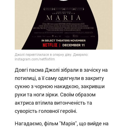
Video
Довгі пасма Джолі зібрали в зачіску на
потилиці, а її саму одягнули в закриту
сукню з чорною накидкою, закривши
руки та ноги зірки. Своїм образом
актриса втілила витонченість та
суворість головної героїні.
Нагадаємо, фільм "Марія", що вийде на