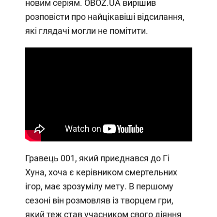
новим серіям. OBOZ.UA вирішив
розповісти про найцікавіші відсилання,
які глядачі могли не помітити.
Гравець 001, який приєднався до Гі
Хуна, хоча є керівником смертельних
ігор, має зрозумілу мету. В першому
сезоні він розмовляв із творцем гри,
який теж став учасником свого діяння