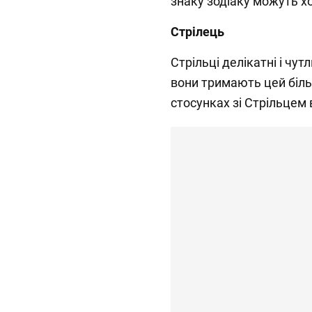
знаку зодіаку можуть х
Стрілець
Стрільці делікатні і чут
вони тримають цей біль
стосунках зі Стрільцем