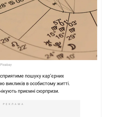
 Pixabay
, сприятиме пошуку кар’єрних
ю викликів в особистому житті.
очікують приємні сюрпризи.
РЕКЛАМА