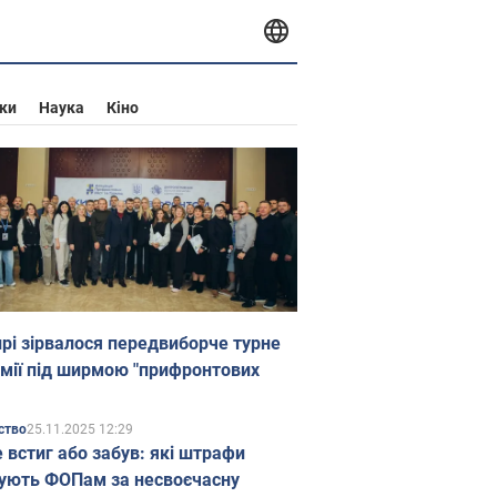
ки
Наука
Кіно
прі зірвалося передвиборче турне
мії під ширмою "прифронтових
25.11.2025 12:29
ство
е встиг або забув: які штрафи
ують ФОПам за несвоєчасну