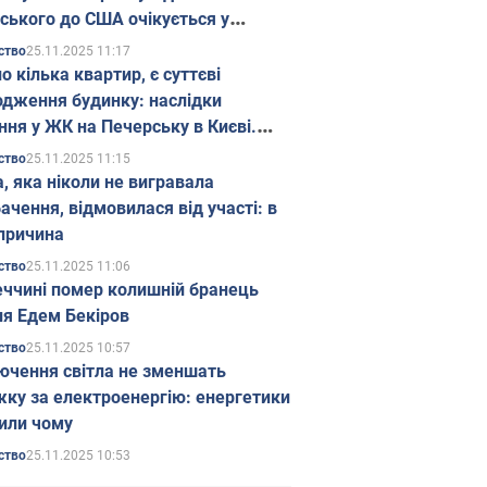
ського до США очікується у
паді
25.11.2025 11:17
ство
о кілька квартир, є суттєві
дження будинку: наслідки
ння у ЖК на Печерську в Києві.
25.11.2025 11:15
ство
а, яка ніколи не вигравала
ачення, відмовилася від участі: в
причина
25.11.2025 11:06
ство
еччині помер колишній бранець
я Едем Бекіров
25.11.2025 10:57
ство
ючення світла не зменшать
жку за електроенергію: енергетики
или чому
25.11.2025 10:53
ство