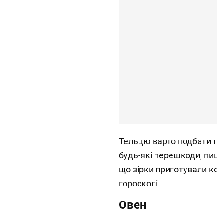
Тельцю варто подбати п
будь-які перешкоди, п
що зірки приготували к
гороскопі.
Овен