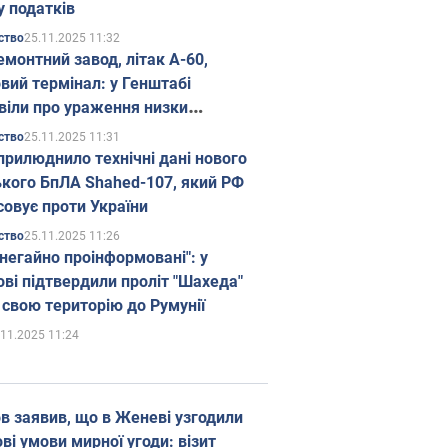
у податків
25.11.2025 11:32
ство
емонтний завод, літак А-60,
вий термінал: у Генштабі
віли про ураження низки
гічних об'єктів Росії
25.11.2025 11:31
ство
прилюднило технічні дані нового
ького БпЛА Shahed-107, який РФ
совує проти України
25.11.2025 11:26
ство
 негайно проінформовані": у
ві підтвердили проліт "Шахеда"
 свою територію до Румунії
.11.2025 11:24
в заявив, що в Женеві узгодили
і умови мирної угоди: візит