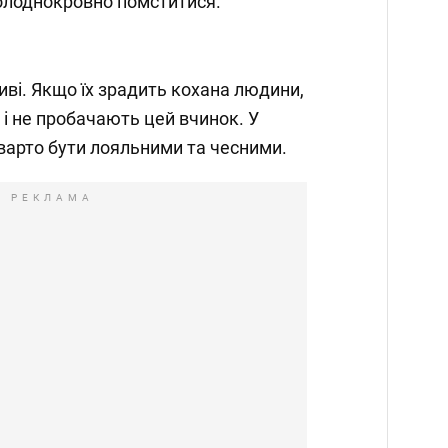
олоднокровно помститися.
ливі. Якщо їх зрадить кохана людини,
 і не пробачають цей вчинок. У
 варто бути лояльними та чесними.
РЕКЛАМА