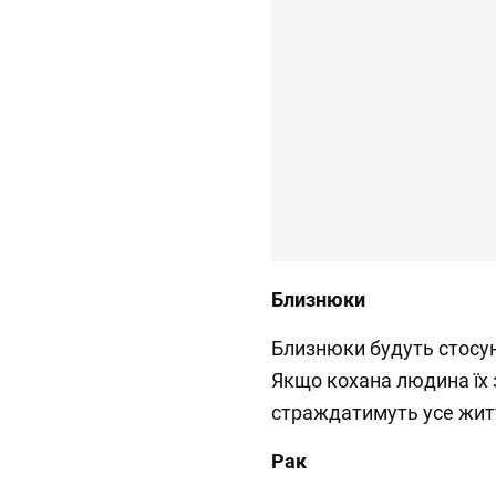
Близнюки
Близнюки будуть стосун
Якщо кохана людина їх 
страждатимуть усе жит
Рак