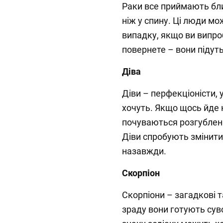
Раки все приймають бли
ніж у спину. Ці люди мо
випадку, якщо ви випроб
повернете – вони підут
Діва
Діви – перфекціоністи, 
хочуть. Якщо щось йде н
почуваються розгублен
Діви спробують змінити 
назавжди.
Скорпіон
Скорпіони – загадкові т
зраду вони готують сув