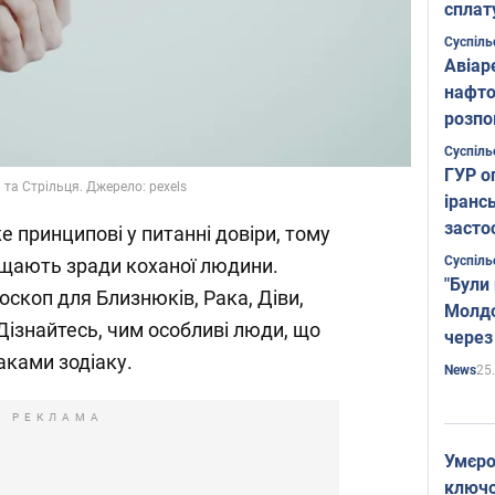
сплат
Суспіль
Авіар
нафто
розпо
страте
Суспіль
ГУР о
 та Стрільця. Джерело: pexels
іранс
засто
е принципові у питанні довіри, тому
Суспіль
ощають зради коханої людини.
"Були
оскоп для Близнюків, Рака, Діви,
Молдо
Дізнайтесь, чим особливі люди, що
через
аками зодіаку.
25
News
РЕКЛАМА
Умєро
ключов