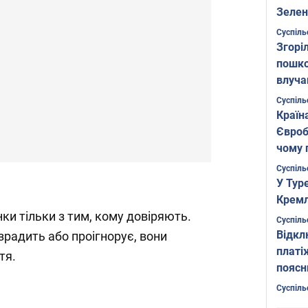
Зелен
листо
Суспіль
Згоріл
пошко
влуча
Фото
Суспіль
Країн
Євроб
чому 
Суспіль
У Тур
Кремл
ки тільки з тим, кому довіряють.
Суспіль
Відкл
зрадить або проігнорує, вони
платі
тя.
поясн
Суспіль