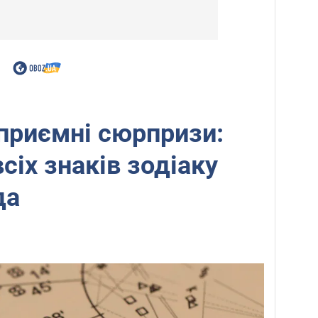
приємні сюрпризи:
сіх знаків зодіаку
да