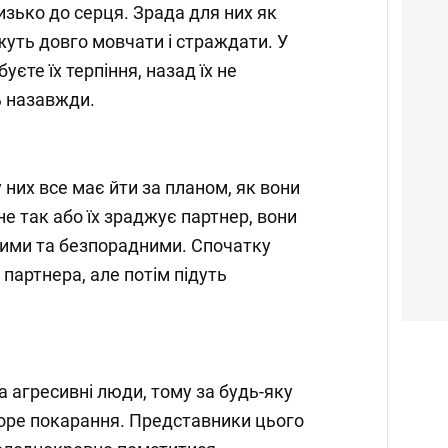
зько до серця. Зрада для них як
жуть довго мовчати і страждати. У
уєте їх терпіння, назад їх не
ь назавжди.
у них все має йти за планом, як вони
е так або їх зраджує партнер, вони
ими та безпорадними. Спочатку
партнера, але потім підуть
а агресивні люди, тому за будь-яку
оре покарання. Представники цього