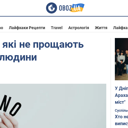
во
Лайфхаки Рецепти
Travel
Астрологія
Життя
Лайфха
, які не прощають
 людини
У Дні
Араха
міст"
Суспіль
Хто н
випис