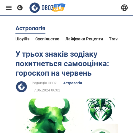
Астрологія
Європа
Шоубіз
Суспільство
Лайфхаки Рецепти
Travel
Ас
США
У трьох знаків зодіаку
похитнеться самооцінка:
Азія
гороскоп на червень
Редакція OBOZ
Астрологія
Африка
17.06.2024 06:02
Життя
Лайфхаки