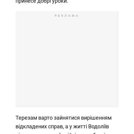
принесе добрі уроки.
РЕКЛАМА
Терезам варто зайнятися вирішенням
відкладених справ, а у житті Водоліїв