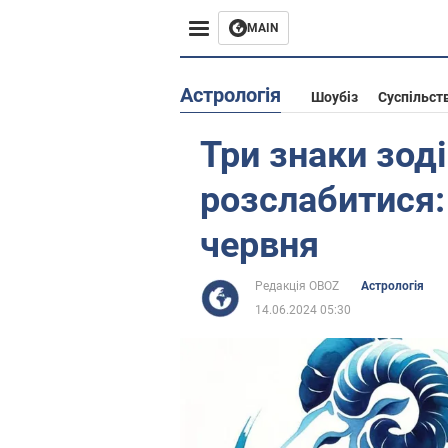
MAIN
Європа
Астрологія
Шоубіз
Суспільст
США
Три знаки зод
Азія
розслабитися:
Африка
червня
Життя
Редакція OBOZ
Астрологія
14.06.2024 05:30
Лайфхаки