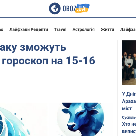
во
Лайфхаки Рецепти
Travel
Астрологія
Життя
Лайфха
іаку зможуть
 гороскоп на 15-16
У Дні
Араха
міст"
Суспіль
Хто н
випис