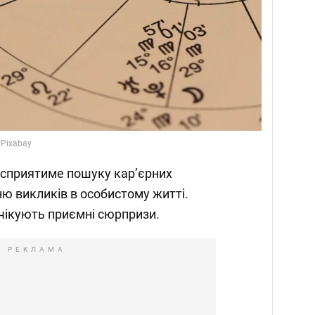
 Pixabay
, сприятиме пошуку кар’єрних
ю викликів в особистому житті.
очікують приємні сюрпризи.
РЕКЛАМА