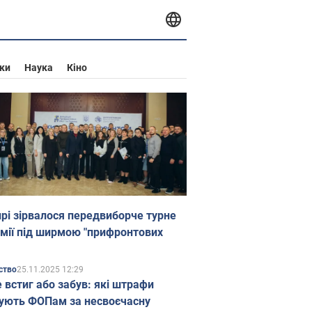
ки
Наука
Кіно
прі зірвалося передвиборче турне
мії під ширмою "прифронтових
25.11.2025 12:29
ство
е встиг або забув: які штрафи
ують ФОПам за несвоєчасну