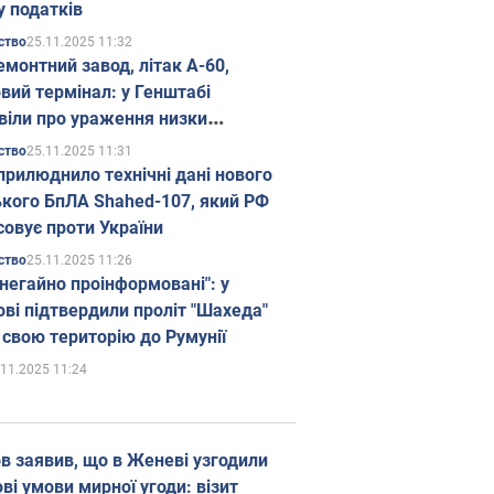
у податків
25.11.2025 11:32
ство
емонтний завод, літак А-60,
вий термінал: у Генштабі
віли про ураження низки
гічних об'єктів Росії
25.11.2025 11:31
ство
прилюднило технічні дані нового
ького БпЛА Shahed-107, який РФ
совує проти України
25.11.2025 11:26
ство
 негайно проінформовані": у
ві підтвердили проліт "Шахеда"
 свою територію до Румунії
.11.2025 11:24
в заявив, що в Женеві узгодили
і умови мирної угоди: візит