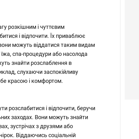
агу розкішним і чуттєвим
итися і відпочити. Їх приваблює
і вони можуть віддатися таким видам
 їжа, спа-процедури або насолода
жуть знайти розслаблення в
риклад, слухаючи заспокійливу
бе красою і комфортом.
ти розслабитися і відпочити, беручи
льних заходах. Вони можуть знайти
ах, зустрічах з друзями або
ечірок. Віддаючись соціальній