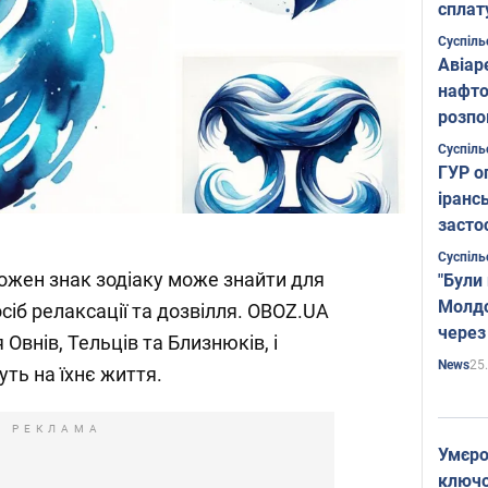
сплат
Суспіль
Авіар
нафто
розпо
страте
Суспіль
ГУР о
іранс
засто
Суспіль
кожен знак зодіаку може знайти для
"Були
Молдо
сіб релаксації та дозвілля. OBOZ.UA
через
 Овнів, Тельців та Близнюків, і
25
News
уть на їхнє життя.
РЕКЛАМА
Умєро
ключов