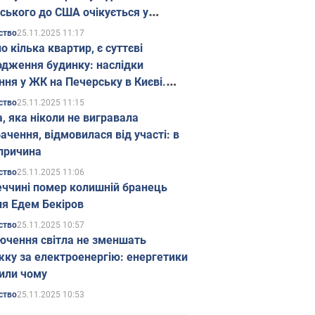
ського до США очікується у
паді
25.11.2025 11:17
ство
о кілька квартир, є суттєві
дження будинку: наслідки
ння у ЖК на Печерську в Києві.
25.11.2025 11:15
ство
а, яка ніколи не вигравала
ачення, відмовилася від участі: в
причина
25.11.2025 11:06
ство
еччині помер колишній бранець
я Едем Бекіров
25.11.2025 10:57
ство
ючення світла не зменшать
жку за електроенергію: енергетики
или чому
25.11.2025 10:53
ство