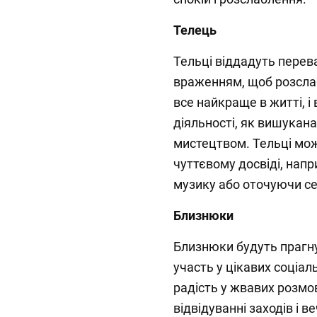
Телець
Тельці віддадуть перев
враженням, щоб розслаб
все найкраще в житті, 
діяльності, як вишукана
мистецтвом. Тельці мо
чуттєвому досвіді, нап
музику або оточуючи се
Близнюки
Близнюки будуть прагну
участь у цікавих соціа
радість у жвавих розмов
відвідуванні заходів і в