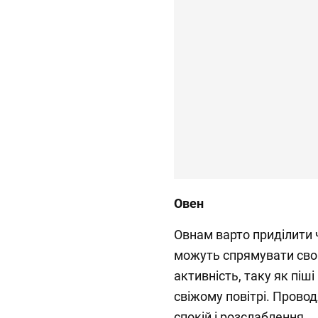
Овен
Овнам варто приділити ч
можуть спрямувати свою
активність, таку як піші
свіжому повітрі. Провод
спокій і розслаблення.