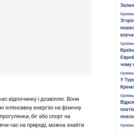
Зелен
листо
Суспіль
Згоріл
пошко
влуча
Фото
Суспіль
Країн
Євроб
чому 
Суспіль
У Тур
Кремл
Суспіль
ас відпочинку і дозвіллю. Вони
Відкл
 інтенсивну енергію на фізичну
платі
 прогулянки, біг або спорт на
поясн
ячи час на природі, можна знайти
Суспіль