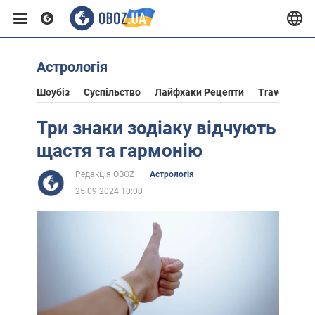
Астрологія
Європа
Шоубіз
Суспільство
Лайфхаки Рецепти
Travel
Ас
США
Три знаки зодіаку відчують
щастя та гармонію
Азія
Редакція OBOZ
Астрологія
25.09.2024 10:00
Африка
Життя
Лайфхаки