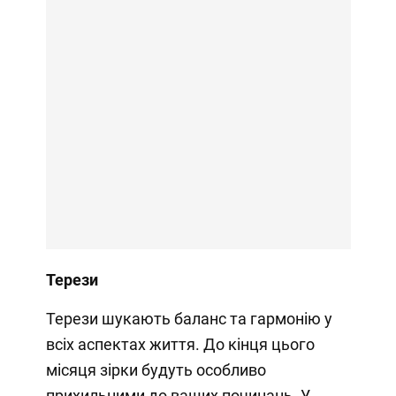
Терези
Терези шукають баланс та гармонію у
всіх аспектах життя. До кінця цього
місяця зірки будуть особливо
прихильними до ваших починань. У