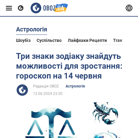
Астрологія
Європа
Шоубіз
Суспільство
Лайфхаки Рецепти
Travel
Ас
США
Три знаки зодіаку знайдуть
можливості для зростання:
Азія
гороскоп на 14 червня
Редакція OBOZ
Астрологія
Африка
13.06.2024 23:30
Життя
Лайфхаки