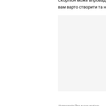
Скорпіон може впровади
вам варто створити та н