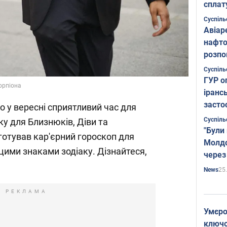
сплат
Суспіль
Авіар
нафто
розпо
страте
Суспіль
ГУР о
орпіона
іранс
засто
 у вересні сприятливий час для
Суспіль
ку для Близнюків, Діви та
"Були
готував кар'єрний гороскоп для
Молдо
цими знаками зодіаку. Дізнайтеся,
через
25
News
РЕКЛАМА
Умєро
ключов