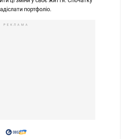
ти ці зміни у своє життя. Спочатку
адіслати портфоліо.
РЕКЛАМА