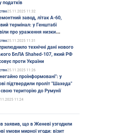
у податків
25.11.2025 11:32
ство
емонтний завод, літак А-60,
вий термінал: у Генштабі
віли про ураження низки
гічних об'єктів Росії
25.11.2025 11:31
ство
прилюднило технічні дані нового
ького БпЛА Shahed-107, який РФ
совує проти України
25.11.2025 11:26
ство
 негайно проінформовані": у
ві підтвердили проліт "Шахеда"
 свою територію до Румунії
.11.2025 11:24
в заявив, що в Женеві узгодили
і умови мирної угоди: візит