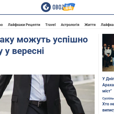
во
Лайфхаки Рецепти
Travel
Астрологія
Життя
Лайфха
іаку можуть успішно
 у вересні
У Дні
Араха
міст"
Суспіль
Хто н
випис