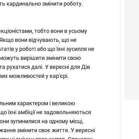
іть кардинально змінити роботу.
ціоністами, тобто вони в усьому
 Якщо вони відчувають, що не
атів у роботі або що їхні зусилля не
 можуть вирішити змінити свою
та рухатися далі. У вересні для Дів
вих можливостей у кар'єрі.
ильним характером і великою
о їхні амбіції не задовольняються
вони зупинилися на одному місці,
жання змінити своє життя. У вересні