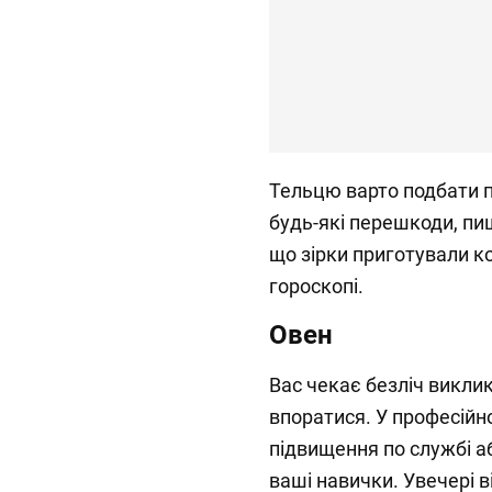
Тельцю варто подбати п
будь-які перешкоди, п
що зірки приготували к
гороскопі.
Овен
Вас чекає безліч виклик
впоратися. У професійн
підвищення по службі аб
ваші навички. Увечері в