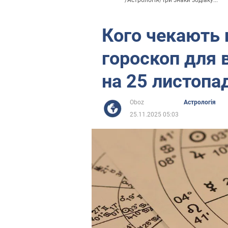
/
Астрологія
/
Три знаки зодіаку...
Кого чекають 
гороскоп для в
на 25 листопа
Oboz
Астрологія
25.11.2025 05:03