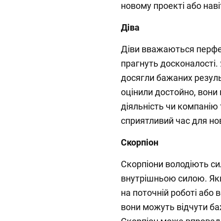
новому проекті або нав
Діва
Діви вважаються перфек
прагнуть досконалості.
досягли бажаних результ
оцінили достойно, вони
діяльність чи компанію 
сприятливий час для но
Скорпіон
Скорпіони володіють с
внутрішньою силою. Якщ
на поточній роботі або 
вони можуть відчути ба