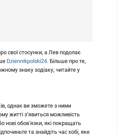
ро свої стосунки, а Лев подолає
ише
Dziennikpolski24
. Більше про те,
ожному знаку зодіаку, читайте у
ів, однак ви зможете з ними
ому житті з’явиться можливість
о нові обов'язки, які покращать
ідпочиньте та знайдіть час хобі, яке