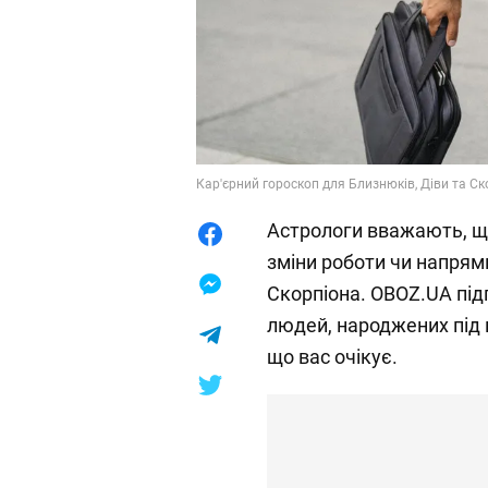
Кар'єрний гороскоп для Близнюків, Діви та Ск
Астрологи вважають, що
зміни роботи чи напрям
Скорпіона. OBOZ.UA під
людей, народжених під 
що вас очікує.