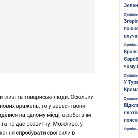
Зелен
листо
Суспіль
Згоріл
пошко
влуча
Фото
Суспіль
Країн
Євроб
чому 
Суспіль
У Тур
Кремл
тливі та товариські люди. Оскільки
Суспіль
Відкл
нових вражень, то у вересні вони
платі
ділися на одному місці, а робота їм
поясн
та не дає розвитку. Можливо, у
Суспіль
жання спробувати свої сили в