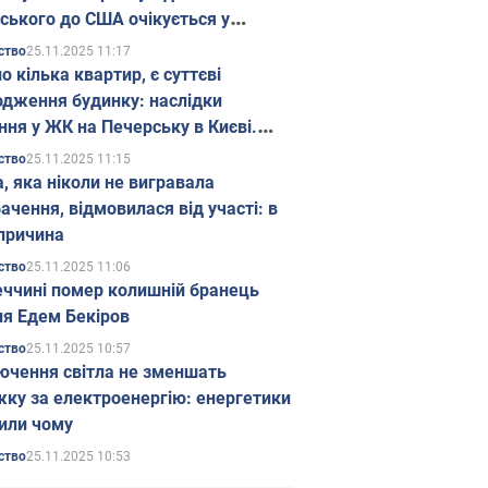
ського до США очікується у
паді
25.11.2025 11:17
ство
о кілька квартир, є суттєві
дження будинку: наслідки
ння у ЖК на Печерську в Києві.
25.11.2025 11:15
ство
а, яка ніколи не вигравала
ачення, відмовилася від участі: в
причина
25.11.2025 11:06
ство
еччині помер колишній бранець
я Едем Бекіров
25.11.2025 10:57
ство
ючення світла не зменшать
жку за електроенергію: енергетики
или чому
25.11.2025 10:53
ство