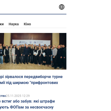
ки
Наука
Кіно
прі зірвалося передвиборче турне
мії під ширмою "прифронтових
25.11.2025 12:29
ство
е встиг або забув: які штрафи
ують ФОПам за несвоєчасну