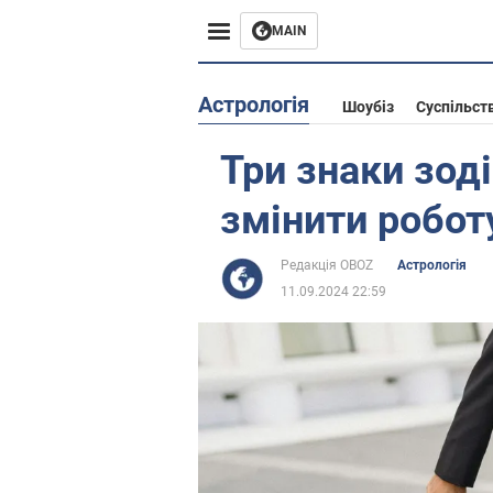
MAIN
Європа
Астрологія
Шоубіз
Суспільст
США
Три знаки зод
Азія
змінити роботу
Африка
Редакція OBOZ
Астрологія
11.09.2024 22:59
Життя
Лайфхаки