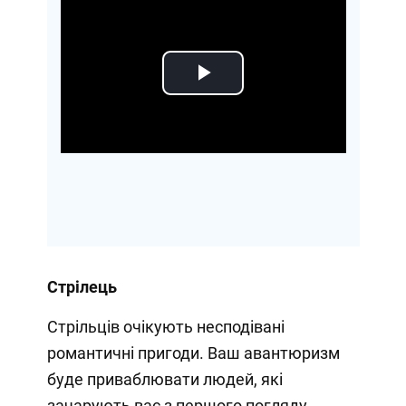
Play
Video
Стрілець
Стрільців очікують несподівані
романтичні пригоди. Ваш авантюризм
буде приваблювати людей, які
зачарують вас з першого погляду.