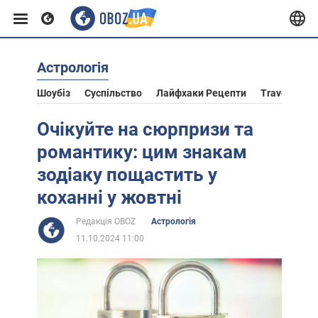
Астрологія
Європа
Шоубіз
Суспільство
Лайфхаки Рецепти
Travel
Ас
США
Очікуйте на сюрпризи та
романтику: цим знакам
Азія
зодіаку пощастить у
коханні у жовтні
Африка
Редакція OBOZ
Астрологія
11.10.2024 11:00
Життя
Лайфхаки