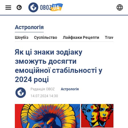
Астрологія
Європа
Шоубіз
Суспільство
Лайфхаки Рецепти
Travel
Ас
США
Як ці знаки зодіаку
зможуть досягти
Азія
емоційної стабільності у
2024 році
Африка
Редакція OBOZ
Астрологія
14.07.2024 14:30
Життя
Лайфхаки