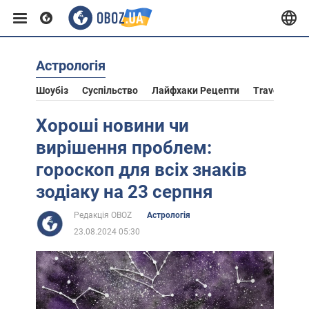
Астрологія
Європа
Шоубіз
Суспільство
Лайфхаки Рецепти
Travel
Ас
США
Хороші новини чи
вирішення проблем:
Азія
гороскоп для всіх знаків
зодіаку на 23 серпня
Африка
Редакція OBOZ
Астрологія
23.08.2024 05:30
Життя
Лайфхаки