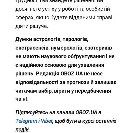
труднощі і ви знайдете рішення. Ви
досягнете успіху у роботі та особистій
сферах, якщо будете відданими справі і
діяти рішуче.
Думки астрологів, тарологів,
екстрасенсів, нумерологів, езотериків
не мають наукового обґрунтування і не
є надійною основою для ухвалення
рішень. Редакція OBOZ.UA не несе
відповідальності за прогнози й залишає
читачам вибір, вірити у передбачення
чи ні.
Підписуйтесь на канали OBOZ.UA в
Telegram
і
Viber
, щоб бути в курсі останніх
подій.