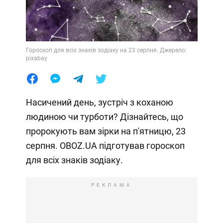
Гороскоп для всіх знаків зодіаку на 23 серпня. Джерело:
pixabay
Насичений день, зустріч з коханою
людиною чи турботи? Дізнайтесь, що
пророкують вам зірки на п'ятницю, 23
серпня. OBOZ.UA підготував гороскоп
для всіх знаків зодіаку.
РЕКЛАМА