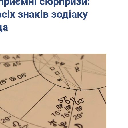
приємні сюрпризи:
сіх знаків зодіаку
да