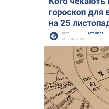
Кого чекають 
гороскоп для в
на 25 листопа
Oboz
Астрологія
25.11.2025 05:03