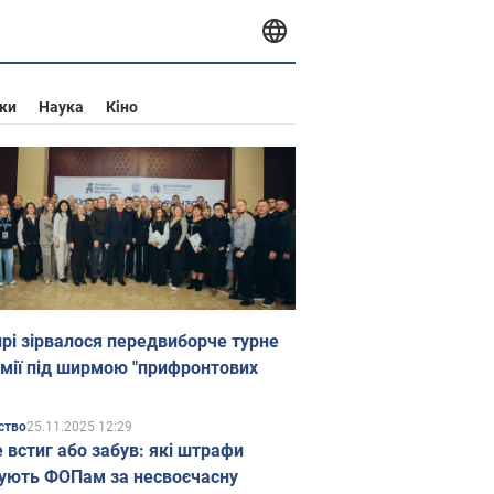
ки
Наука
Кіно
прі зірвалося передвиборче турне
мії під ширмою "прифронтових
25.11.2025 12:29
ство
е встиг або забув: які штрафи
ують ФОПам за несвоєчасну