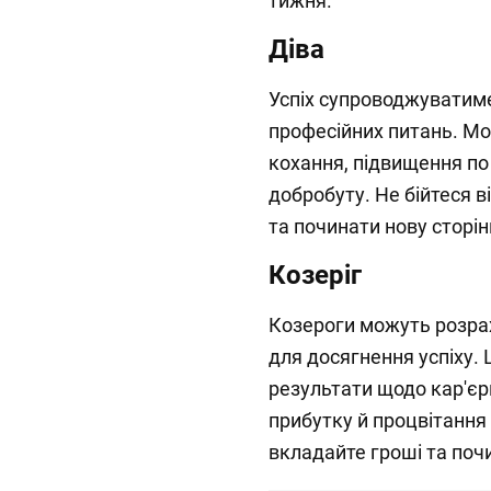
тижня.
Діва
Успіх супроводжуватиме
професійних питань. Мож
кохання, підвищення по
добробуту. Не бійтеся в
та починати нову сторін
Козеріг
Козероги можуть розрах
для досягнення успіху. 
результати щодо кар'єр
прибутку й процвітання 
вкладайте гроші та поч