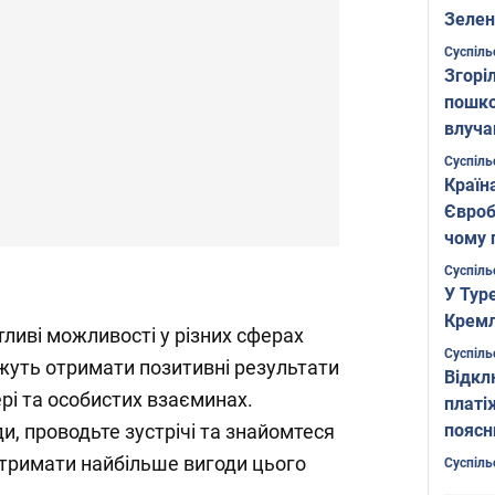
Зелен
листо
Суспіль
Згоріл
пошко
влуча
Фото
Суспіль
Країн
Євроб
чому 
Суспіль
У Тур
Кремл
тливі можливості у різних сферах
Суспіль
жуть отримати позитивні результати
Відкл
фері та особистих взаєминах.
платі
поясн
и, проводьте зустрічі та знайомтеся
отримати найбільше вигоди цього
Суспіль