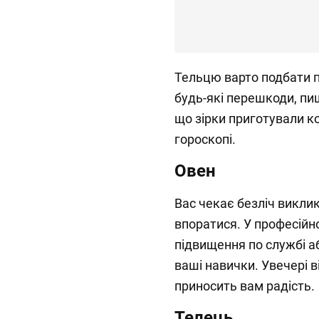
Тельцю варто подбати п
будь-які перешкоди, п
що зірки приготували к
гороскопі.
Овен
Вас чекає безліч виклик
впоратися. У професійн
підвищення по службі аб
ваші навички. Увечері в
приносить вам радість.
Телець