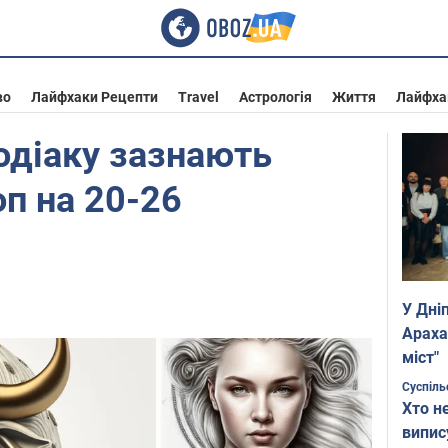
во
Лайфхаки Рецепти
Travel
Астрологія
Життя
Лайфха
зодіаку зазнають
оп на 20-26
У Дні
Араха
міст"
Суспіль
Хто н
випис