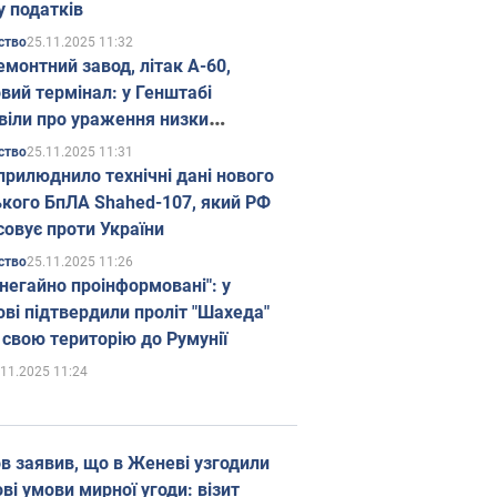
у податків
25.11.2025 11:32
ство
емонтний завод, літак А-60,
вий термінал: у Генштабі
віли про ураження низки
гічних об'єктів Росії
25.11.2025 11:31
ство
прилюднило технічні дані нового
ького БпЛА Shahed-107, який РФ
совує проти України
25.11.2025 11:26
ство
 негайно проінформовані": у
ві підтвердили проліт "Шахеда"
 свою територію до Румунії
.11.2025 11:24
в заявив, що в Женеві узгодили
і умови мирної угоди: візит