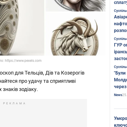
сплат
Суспіль
Авіар
нафто
розпо
страте
Суспіль
ГУР о
іранс
засто
ло: https://www.pexels.com
Суспіль
скоп для Тельців, Дів та Козерогів
"Були
Молдо
найтеся про удачу та сприятливі
через
 знаків зодіаку.
25
News
РЕКЛАМА
Умєро
ключов