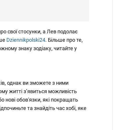
ро свої стосунки, а Лев подолає
ише
Dziennikpolski24
. Більше про те,
ожному знаку зодіаку, читайте у
ів, однак ви зможете з ними
ому житті з’явиться можливість
о нові обов'язки, які покращать
ідпочиньте та знайдіть час хобі, яке