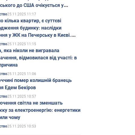
ського до США очікується у
паді
25.11.2025 11:17
ство
о кілька квартир, є суттєві
дження будинку: наслідки
ння у ЖК на Печерську в Києві.
25.11.2025 11:15
ство
а, яка ніколи не вигравала
ачення, відмовилася від участі: в
причина
25.11.2025 11:06
ство
еччині помер колишній бранець
я Едем Бекіров
25.11.2025 10:57
ство
ючення світла не зменшать
жку за електроенергію: енергетики
или чому
25.11.2025 10:53
ство