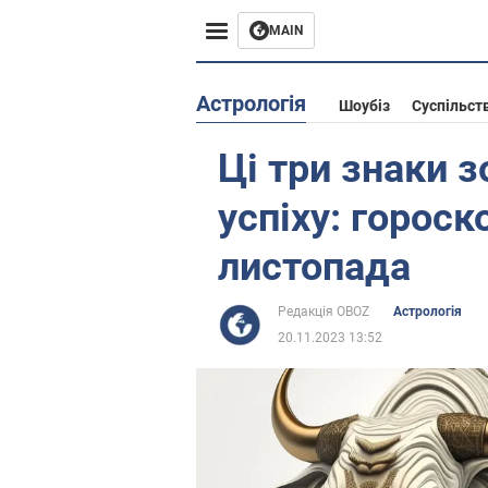
MAIN
Європа
Астрологія
Шоубіз
Суспільст
США
Ці три знаки 
Азія
успіху: гороск
Африка
листопада
Життя
Редакція OBOZ
Астрологія
20.11.2023 13:52
Лайфхаки