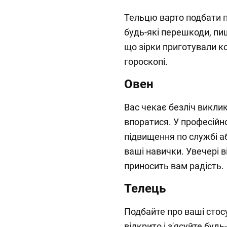
Тельцю варто подбати п
будь-які перешкоди, п
що зірки приготували к
гороскопі.
Овен
Вас чекає безліч виклик
впоратися. У професійн
підвищення по службі аб
ваші навички. Увечері в
приносить вам радість.
Телець
Подбайте про ваші стос
відкрито і з'ясуйте буд