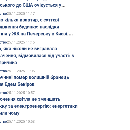
ського до США очікується у
паді
25.11.2025 11:17
ство
о кілька квартир, є суттєві
дження будинку: наслідки
ння у ЖК на Печерську в Києві.
25.11.2025 11:15
ство
а, яка ніколи не вигравала
ачення, відмовилася від участі: в
причина
25.11.2025 11:06
ство
еччині помер колишній бранець
я Едем Бекіров
25.11.2025 10:57
ство
ючення світла не зменшать
жку за електроенергію: енергетики
или чому
25.11.2025 10:53
ство