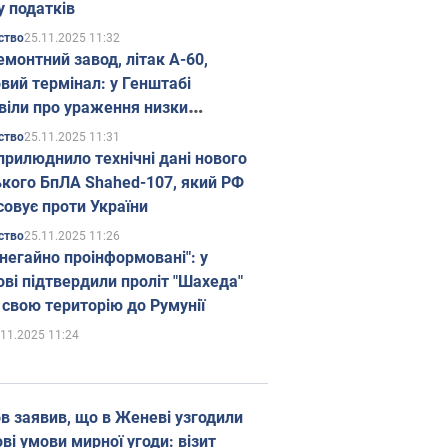
у податків
25.11.2025 11:32
ство
емонтний завод, літак А-60,
вий термінал: у Генштабі
віли про ураження низки
гічних об'єктів Росії
25.11.2025 11:31
ство
прилюднило технічні дані нового
ького БпЛА Shahed-107, який РФ
совує проти України
25.11.2025 11:26
ство
 негайно проінформовані": у
ві підтвердили проліт "Шахеда"
 свою територію до Румунії
.11.2025 11:24
в заявив, що в Женеві узгодили
і умови мирної угоди: візит