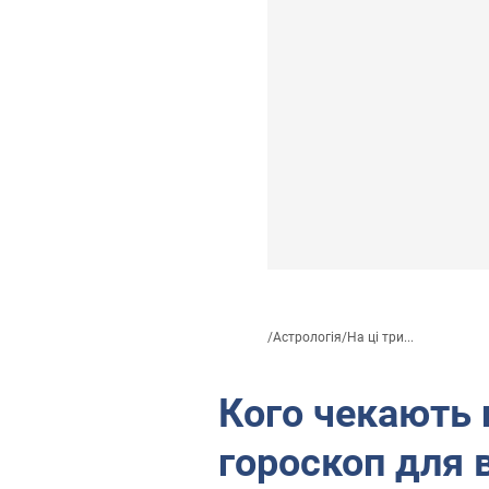
/
Астрологія
/
На ці три...
Кого чекають 
гороскоп для в