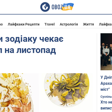
во
Лайфхаки Рецепти
Travel
Астрологія
Життя
Лайфха
и зодіаку чекає
п на листопад
У Дні
Араха
міст"
Суспіль
Хто н
випис