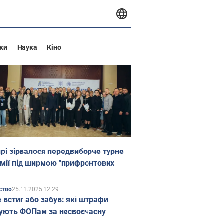
ки
Наука
Кіно
прі зірвалося передвиборче турне
мії під ширмою "прифронтових
25.11.2025 12:29
ство
е встиг або забув: які штрафи
ують ФОПам за несвоєчасну