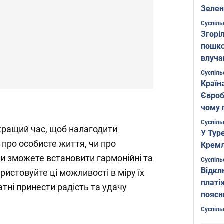
Зелен
листо
Суспіль
Згоріл
пошко
влуча
Фото
Суспіль
Країн
Євроб
чому 
Суспіль
кращий час, щоб налагодити
У Тур
 про особисте життя, чи про
Кремл
ви зможете встановити гармонійні та
Суспіль
Відкл
ористовуйте ці можливості в міру їх
платі
атні принести радість та удачу
поясн
Суспіль