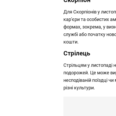
Скорпіон
Для Скорпіонів у листо
кар'єри та особистих ам
формах, зокрема, у виз
службі або початку ново
кошти.
Стрілець
Стрільцям у листопаді 
подорожей. Це може вир
несподіваній поїздці чи
різні культури.