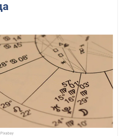
да
 Pixabay