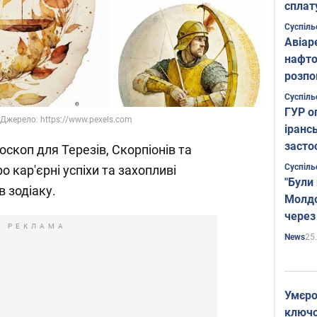
сплат
Суспіль
Авіар
нафто
розпо
страте
Суспіль
ГУР о
. Джерело: https://www.pexels.com
іранс
засто
скоп для Терезів, Скорпіонів та
Суспіль
о кар'єрні успіхи та захопливі
"Були
в зодіаку.
Молдо
через
РЕКЛАМА
25
News
Умєро
ключов