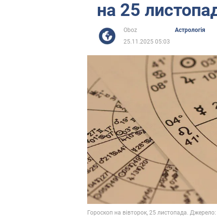
на 25 листопа
Oboz
Астрологія
25.11.2025 05:03
Гороскоп на вівторок, 25 листопада. Джерело: