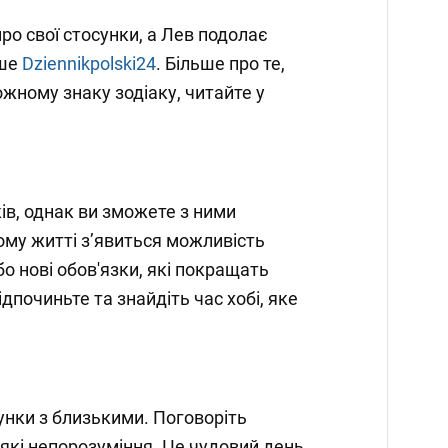
ро свої стосунки, а Лев подолає
ише
Dziennikpolski24
. Більше про те,
ожному знаку зодіаку, читайте у
ів, однак ви зможете з ними
ому житті з’явиться можливість
о нові обов'язки, які покращать
ідпочиньте та знайдіть час хобі, яке
унки з близькими. Поговоріть
ь-які непорозуміння. Це чудовий день