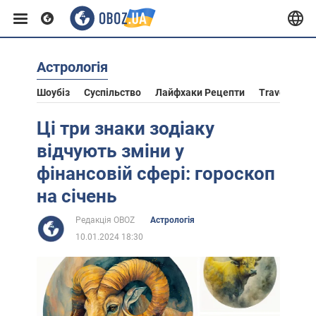
Астрологія
Європа
Шоубіз
Суспільство
Лайфхаки Рецепти
Travel
Ас
США
Ці три знаки зодіаку
відчують зміни у
Азія
фінансовій сфері: гороскоп
на січень
Африка
Редакція OBOZ
Астрологія
10.01.2024 18:30
Життя
Лайфхаки