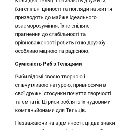
Коли два Тельці починають дружити,
їхні спільні цінності та погляди на життя
призводять до майже ідеального
взаєморозуміння. Їхнє спільне
прагнення до стабільності та
врівноваженості робить їхню дружбу
особливо міцною та радісною.
Сумісність Риб з Тельцями
Риби відомі своєю творчою і
співчутливою натурою, привносячи в
свої дружні стосунки почуття творчості
та емпатії. Ці риси роблять їх чудовими
компаньйонами для Тельців.
Незважаючи на відмінності, ці два знаки