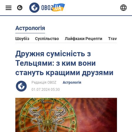
Астрологія
Європа
Шоубіз
Суспільство
Лайфхаки Рецепти
Travel
Ас
США
Дружня сумісність з
Тельцями: з ким вони
Азія
стануть кращими друзями
Редакція OBOZ
Астрологія
Африка
01.07.2024 05:30
Життя
Лайфхаки