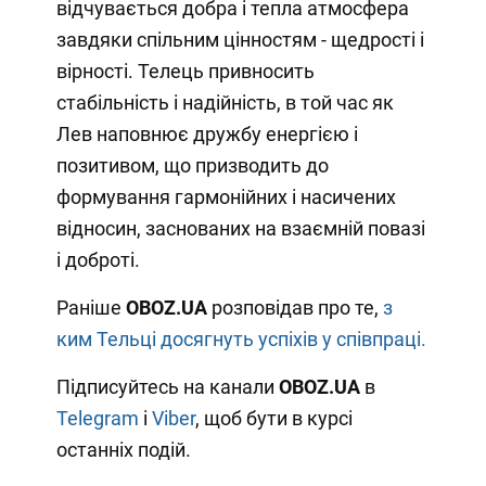
відчувається добра і тепла атмосфера
завдяки спільним цінностям - щедрості і
вірності. Телець привносить
стабільність і надійність, в той час як
Лев наповнює дружбу енергією і
позитивом, що призводить до
формування гармонійних і насичених
відносин, заснованих на взаємній повазі
і доброті.
Раніше
OBOZ.UA
розповідав про те,
з
ким Тельці досягнуть успіхів у співпраці.
Підписуйтесь на канали
OBOZ
.UA
в
Telegram
і
Viber
, щоб бути в курсі
останніх подій.