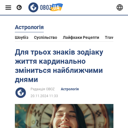
Астрологія
Європа
Шоубіз
Суспільство
Лайфхаки Рецепти
Travel
Ас
США
Для трьох знаків зодіаку
життя кардинально
Азія
зміниться найближчими
днями
Африка
Редакція OBOZ
Астрологія
20.11.2024 11:33
Життя
Лайфхаки