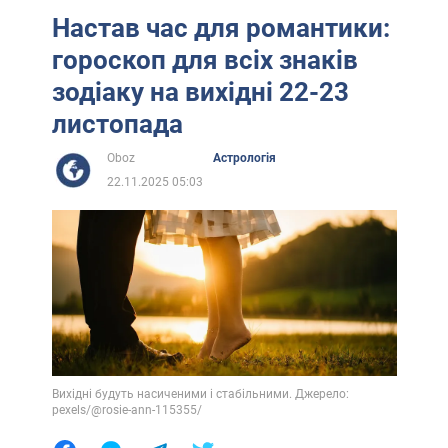
Настав час для романтики:
гороскоп для всіх знаків
зодіаку на вихідні 22-23
листопада
Oboz
Астрологія
22.11.2025 05:03
Вихідні будуть насиченими і стабільними. Джерело:
pexels/@rosie-ann-115355/