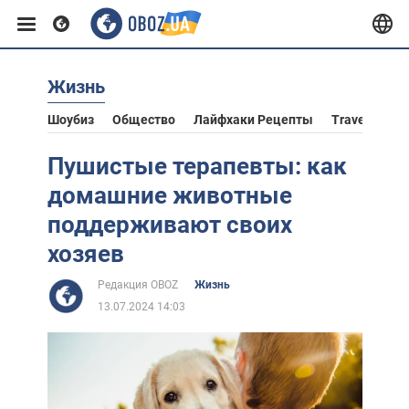
Жизнь
Европа
Шоубиз
Общество
Лайфхаки Рецепты
Travel
Аст
США
Пушистые терапевты: как
домашние животные
Азия
поддерживают своих
хозяев
Африка
Редакция OBOZ
Жизнь
13.07.2024 14:03
Жизнь
Лайфхаки