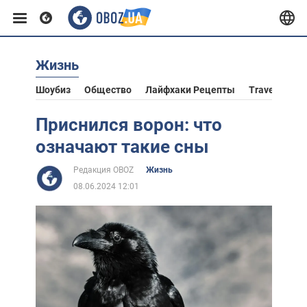
Жизнь
Европа
Шоубиз
Общество
Лайфхаки Рецепты
Travel
Аст
США
Приснился ворон: что
означают такие сны
Азия
Редакция OBOZ
Жизнь
08.06.2024 12:01
Африка
Жизнь
Лайфхаки