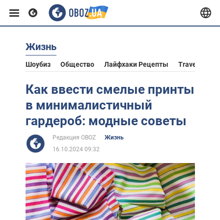
Жизнь
Европа
Шоубиз
Общество
Лайфхаки Рецепты
Travel
Аст
США
Как ввести смелые принты
в минималистичный
Азия
гардероб: модные советы
Редакция OBOZ
Жизнь
Африка
16.10.2024 09:32
Жизнь
Лайфхаки