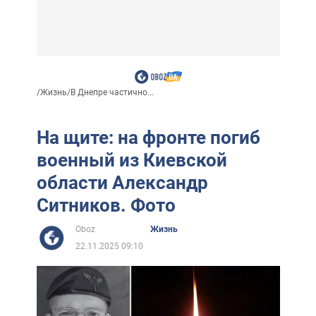
/
Жизнь
/
В Днепре частично...
На щите: на фронте погиб
военный из Киевской
области Александр
Ситников. Фото
Oboz
Жизнь
22.11.2025 09:10