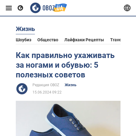
Жизнь
Европа
Шоубиз
Общество
Лайфхаки Рецепты
Travel
Аст
США
Как правильно ухаживать
за ногами и обувью: 5
Азия
полезных советов
Редакция OBOZ
Жизнь
Африка
15.06.2024 09:22
Жизнь
Лайфхаки