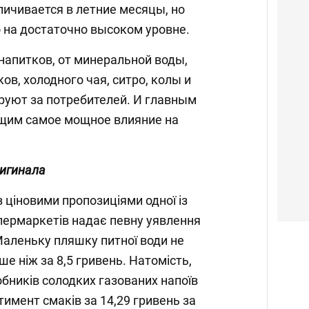
личивается в летние месяцы, но
 на достаточно высоком уровне.
напитков, от минеральной воды,
в, холодного чая, ситро, колы и
руют за потребителей. И главным
щим самое мощное влияние на
ригинала
ціновими пропозиціями одної із
пермаркетів надає певну уявлення
Маленьку пляшку питної води не
 ніж за 8,5 гривень. Натомість,
обників солодких газованих напоїв
имент смаків за 14,29 гривень за