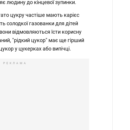
є людину до кінцевої зупинки.
ато цукру частіше мають карієс
ть солодкої газованки для дітей
 вони відмовляються їсти корисну
ваний, "рідкий цукор" має ще гірший
укор у цукерках або випічці.
РЕКЛАМА