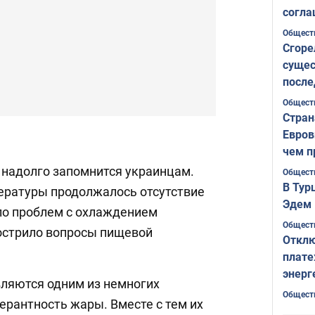
согла
ожида
Общест
Сгоре
сущес
после
Печер
Общест
Стран
Евров
чем п
 надолго запомнится украинцам.
Общест
В Тур
ературы продолжалось отсутствие
Эдем 
ло проблем с охлаждением
Общест
острило вопросы пищевой
Отклю
плате
энерг
ляются одним из немногих
Общест
ерантность жары. Вместе с тем их