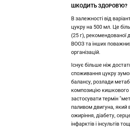
ШКОДИТЬ ЗДОРОВ’Ю?
В залежності від варіанту
цукру на 500 мл. Це біл
(25 г), рекомендованої 
ВООЗ та інших поважни
організацій.
Існує більше ніж достат
споживання цукру зумо
балансу, розлади метаб
композицію кишкового м
застосувати термін "мет
паливом двигуна, який 
ожиріння, діабету, сер
інфарктів і інсультів т