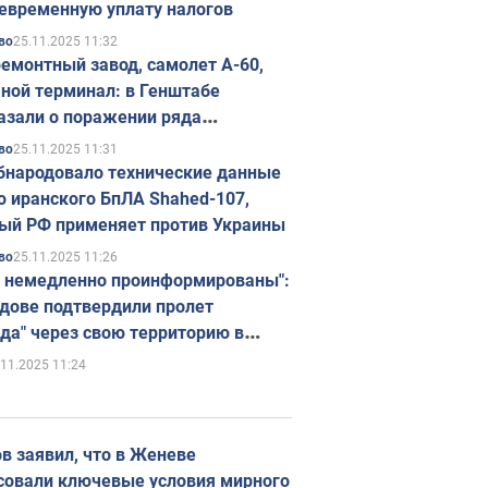
евременную уплату налогов
25.11.2025 11:32
во
емонтный завод, самолет А-60,
ной терминал: в Генштабе
азали о поражении ряда
егических объектов России
25.11.2025 11:31
во
бнародовало технические данные
о иранского БпЛА Shahed-107,
ый РФ применяет против Украины
25.11.2025 11:26
во
 немедленно проинформированы":
дове подтвердили пролет
да" через свою территорию в
нию
.11.2025 11:24
в заявил, что в Женеве
совали ключевые условия мирного