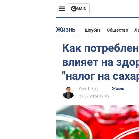
MAIN
Европа
Жизнь
Шоубиз
Общество
Л
США
Как потреблен
Азия
влияет на здо
Африка
"налог на саха
Жизнь
Олег Швец
Жизнь
22.07.2024 19:45
Лайфхаки