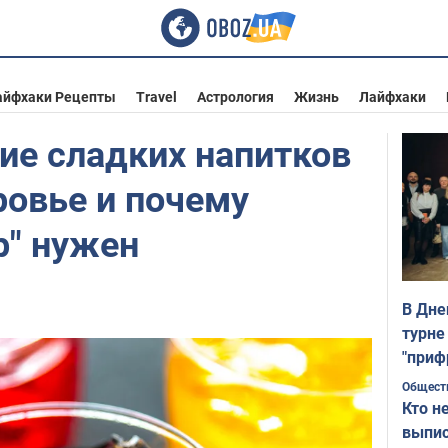
айфхаки Рецепты
Travel
Астрология
Жизнь
Лайфхаки
ие сладких напитков
ровье и почему
р" нужен
В Дне
турне
"приф
Общест
Кто н
выпис