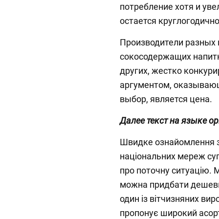
потребление хотя и уве
остается круглогодично
Производители разных 
сокосодержащих напитко
других, жестко конкури
аргументом, оказываю
выбор, является цена.
Далее текст на языке о
Швидке ознайомлення з 
національних мереж су
про поточну ситуацію. 
можна придбати дешевше
один із вітчизняних вир
пропонує широкий асорт