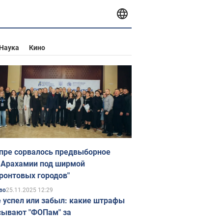
Наука
Кино
пре сорвалось предвыборное
 Арахамии под ширмой
ронтовых городов"
25.11.2025 12:29
во
е успел или забыл: какие штрафы
ывают "ФОПам" за