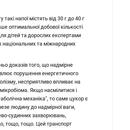
 такі напої містять від 30 г до 40 г
ьше оптимальної добової кількості
для дітей та дорослих експертами
х національних та міжнародних
ньо доказів того, що надмірне
влює порушення енергетичного
олізму, несприятливо впливає на
ікробіома. Якщо насмілитися і
аболічна механіка", то саме цукор є
везе людину до надмірної ваги,
цево-судинних захворювань,
ощо, тощо, тощо. Цей транспорт