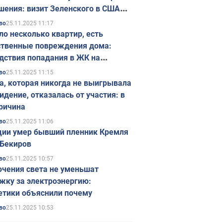
шения: визит Зеленского в США
ется в ноябре
25.11.2025 11:17
во
ло несколько квартир, есть
твенные повреждения дома:
дствия попадания в ЖК на
ске в Киеве. Фото
25.11.2025 11:15
во
а, которая никогда не выигрывала
идение, отказалась от участия: в
ричина
25.11.2025 11:06
во
ции умер бывший пленник Кремля
Бекиров
25.11.2025 10:57
во
чения света не уменьшат
жку за электроэнергию:
етики объяснили почему
25.11.2025 10:53
во