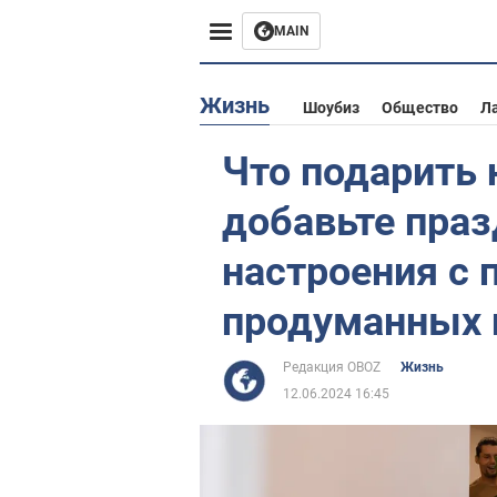
MAIN
Европа
Жизнь
Шоубиз
Общество
Л
США
Что подарить 
Азия
добавьте пра
Африка
настроения с
продуманных 
Жизнь
Лайфхаки
Редакция OBOZ
Жизнь
12.06.2024 16:45