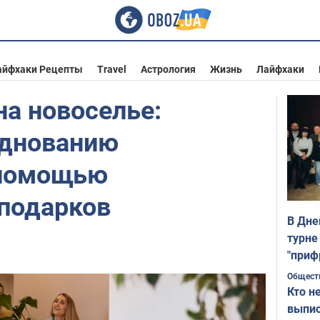
айфхаки Рецепты
Travel
Астрология
Жизнь
Лайфхаки
на новоселье:
зднованию
 помощью
подарков
В Дне
турне
"приф
Общест
Кто н
выпис