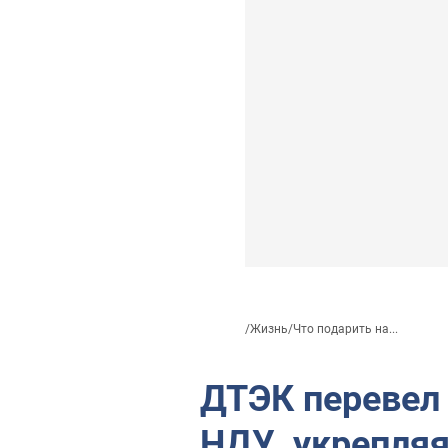
/
Жизнь
/
Что подарить на...
ДТЭК перевел 
НДУ, укрепля