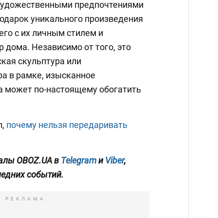
 художественными предпочтениями
одарок уникального произведения
го с их личным стилем и
 дома. Независимо от того, это
ская скульптура или
а в рамке, изысканное
а может по-настоящему обогатить
л,
почему нельзя передаривать
алы OBOZ.UA в
Telegram
и
Viber
,
ледних событий.
РЕКЛАМА