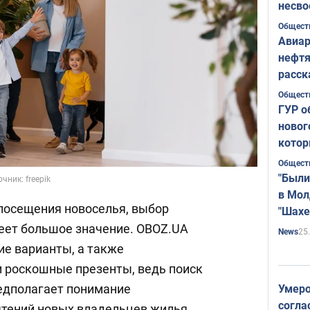
несво
Общест
Авиар
нефтя
расск
страт
Общест
ГУР о
новог
котор
Общест
"Были
ник: freepik
в Мол
 посещения новоселья, выбор
"Шахе
Румы
еет большое значение. OBOZ.UA
25
News
ие варианты, а также
 роскошные презенты, ведь поиск
едполагает понимание
Умеро
согла
чтений новых владельцев жилья.