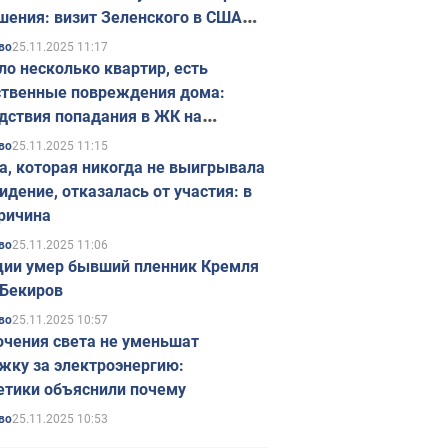
шения: визит Зеленского в США
ется в ноябре
25.11.2025 11:17
во
ло несколько квартир, есть
твенные повреждения дома:
дствия попадания в ЖК на
ске в Киеве. Фото
25.11.2025 11:15
во
а, которая никогда не выигрывала
идение, отказалась от участия: в
ричина
25.11.2025 11:06
во
ции умер бывший пленник Кремля
Бекиров
25.11.2025 10:57
во
чения света не уменьшат
жку за электроэнергию:
етики объяснили почему
25.11.2025 10:53
во