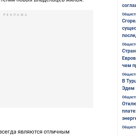
согла
ожида
Общест
РЕКЛАМА
Сгоре
сущес
после
Печер
Общест
Стран
Евров
чем п
Общест
В Тур
Эдем 
Общест
Отклю
плате
энерг
Общест
всегда являются отличным