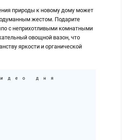
ния природы к новому дому может
одуманным жестом. Подарите
шпо с неприхотливыми комнатными
кательный овощной вазон, что
анству яркости и органической
идео дня