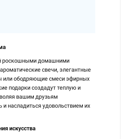
ма
ей роскошными домашними
 ароматические свечи, элегантные
 или ободряющие смеси эфирных
кие подарки создадут теплую и
зволяя вашим друзьям
ь и насладиться удовольствием их
ия искусства