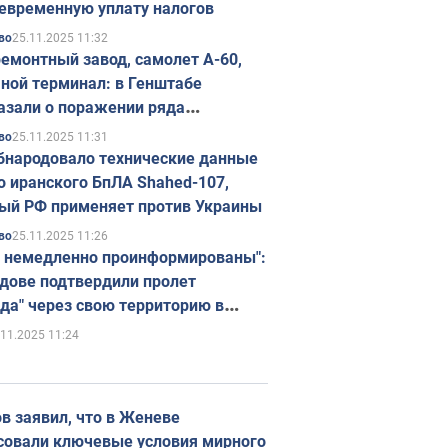
евременную уплату налогов
25.11.2025 11:32
во
емонтный завод, самолет А-60,
ной терминал: в Генштабе
азали о поражении ряда
егических объектов России
25.11.2025 11:31
во
бнародовало технические данные
о иранского БпЛА Shahed-107,
ый РФ применяет против Украины
25.11.2025 11:26
во
 немедленно проинформированы":
дове подтвердили пролет
да" через свою территорию в
нию
.11.2025 11:24
в заявил, что в Женеве
совали ключевые условия мирного