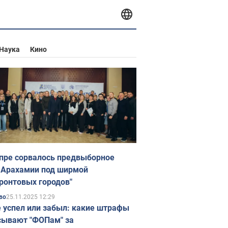
Наука
Кино
пре сорвалось предвыборное
 Арахамии под ширмой
ронтовых городов"
25.11.2025 12:29
во
е успел или забыл: какие штрафы
ывают "ФОПам" за