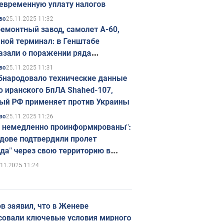
евременную уплату налогов
25.11.2025 11:32
во
емонтный завод, самолет А-60,
ной терминал: в Генштабе
азали о поражении ряда
егических объектов России
25.11.2025 11:31
во
бнародовало технические данные
о иранского БпЛА Shahed-107,
ый РФ применяет против Украины
25.11.2025 11:26
во
 немедленно проинформированы":
дове подтвердили пролет
да" через свою территорию в
нию
.11.2025 11:24
в заявил, что в Женеве
совали ключевые условия мирного