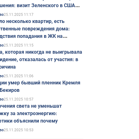
шения: визит Зеленского в США
ется в ноябре
25.11.2025 11:17
во
ло несколько квартир, есть
твенные повреждения дома:
дствия попадания в ЖК на
ске в Киеве. Фото
25.11.2025 11:15
во
а, которая никогда не выигрывала
идение, отказалась от участия: в
ричина
25.11.2025 11:06
во
ции умер бывший пленник Кремля
Бекиров
25.11.2025 10:57
во
чения света не уменьшат
жку за электроэнергию:
етики объяснили почему
25.11.2025 10:53
во