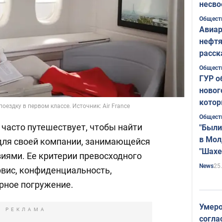
несво
Общест
Авиар
нефтя
расск
страт
Общест
ГУР о
новог
котор
ездку в первом классе. Источник: Air France
Общест
часто путешествует, чтобы найти
"Были
в Мол
для своей компании, занимающейся
"Шахе
ями. Ее критерии превосходного
Румы
25
News
вис, конфиденциальность,
урное погружение.
Умеро
РЕКЛАМА
согла