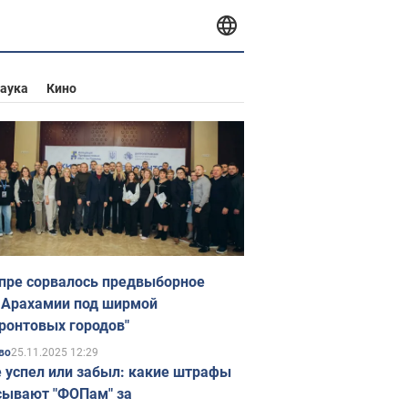
аука
Кино
пре сорвалось предвыборное
 Арахамии под ширмой
ронтовых городов"
25.11.2025 12:29
во
е успел или забыл: какие штрафы
ывают "ФОПам" за