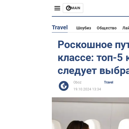
MAIN
Европа
Travel
Шоубиз
Общество
Ла
США
Роскошное пу
Азия
классе: топ-5
Африка
следует выбр
Жизнь
Oboz
Travel
19.10.2024 13:34
Лайфхаки