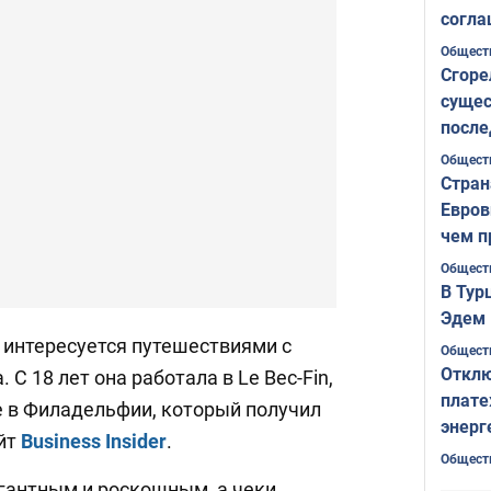
согла
ожида
Общест
Сгоре
сущес
после
Печер
Общест
Стран
Евров
чем п
Общест
В Тур
Эдем 
интересуется путешествиями с
Общест
Отклю
 С 18 лет она работала в Le Bec-Fin,
плате
 в Филадельфии, который получил
энерг
айт
Business Insider
.
Общест
егантным и роскошным, а чеки