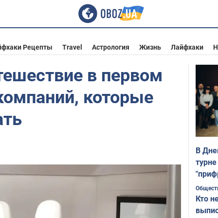
йфхаки Рецепты
Travel
Астрология
Жизнь
Лайфхаки
Н
тешествие в первом
 компаний, которые
ать
В Дне
турне
"приф
Общест
Кто н
выпис