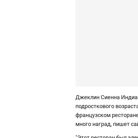
Джеклин Сиенна Индиа 
подросткового возраста.
французском ресторане
много наград, пишет с
"Этот ресторан был эл