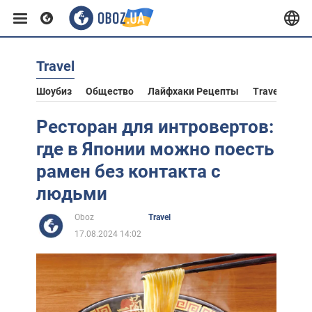
Travel
Европа
Шоубиз
Общество
Лайфхаки Рецепты
Travel
Аст
США
Ресторан для интровертов:
где в Японии можно поесть
Азия
рамен без контакта с
людьми
Африка
Oboz
Travel
17.08.2024 14:02
Жизнь
Лайфхаки