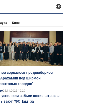
аука
Кино
пре сорвалось предвыборное
 Арахамии под ширмой
ронтовых городов"
25.11.2025 12:29
во
е успел или забыл: какие штрафы
ывают "ФОПам" за