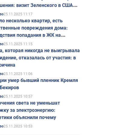
шения: визит Зеленского в США
ется в ноябре
25.11.2025 11:17
во
ло несколько квартир, есть
твенные повреждения дома:
дствия попадания в ЖК на
ске в Киеве. Фото
25.11.2025 11:15
во
а, которая никогда не выигрывала
идение, отказалась от участия: в
ричина
25.11.2025 11:06
во
ции умер бывший пленник Кремля
Бекиров
25.11.2025 10:57
во
чения света не уменьшат
жку за электроэнергию:
етики объяснили почему
25.11.2025 10:53
во