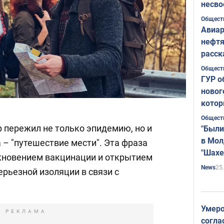
несво
Общест
Авиар
нефтя
расск
страт
Общест
ГУР о
новог
котор
Общест
 пережил не только эпидемию, но и
"Были
в Мол
 – "путешествие мести". Эта фраза
"Шахе
икновением вакцинации и открытием
Румы
25
News
ерьезной изоляции в связи с
Умеро
РЕКЛАМА
согла