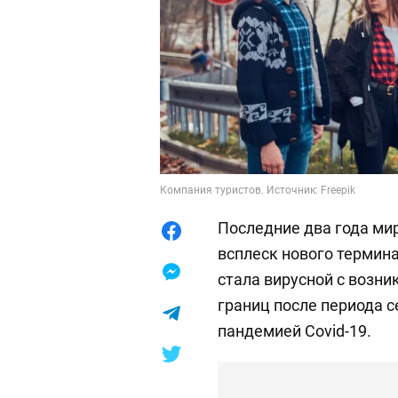
Компания туристов. Источник: Freepik
Последние два года мир
всплеск нового термина
стала вирусной с возн
границ после периода с
пандемией Covid-19.