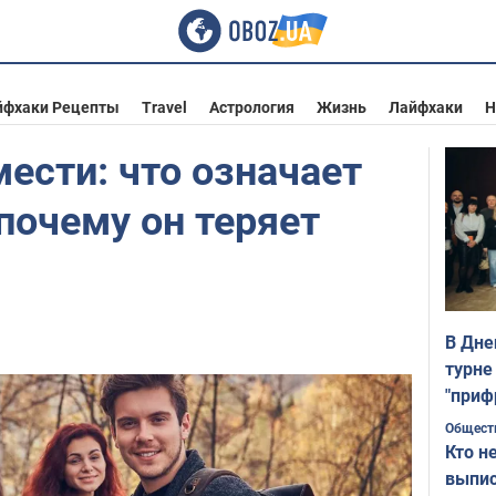
йфхаки Рецепты
Travel
Астрология
Жизнь
Лайфхаки
Н
ести: что означает
 почему он теряет
В Дне
турне
"приф
Общест
Кто н
выпис