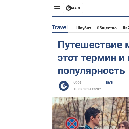
MAIN
Европа
Travel
Шоубиз
Общество
Ла
США
Путешествие м
Азия
этот термин и
Африка
популярность
Жизнь
Oboz
Travel
18.08.2024 09:02
Лайфхаки