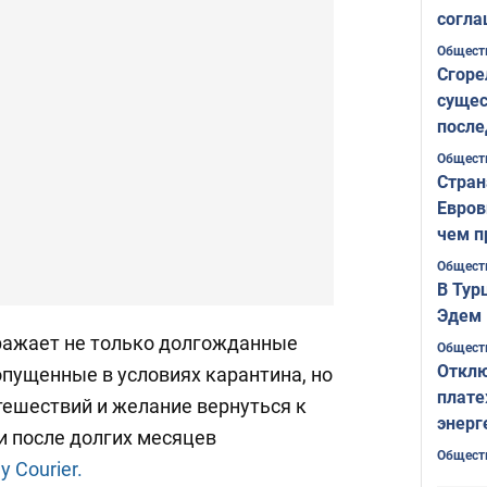
согла
ожида
Общест
Сгоре
сущес
после
Печер
Общест
Стран
Евров
чем п
Общест
В Тур
Эдем 
ражает не только долгожданные
Общест
Отклю
опущенные в условиях карантина, но
плате
тешествий и желание вернуться к
энерг
и после долгих месяцев
Общест
ly Courier.