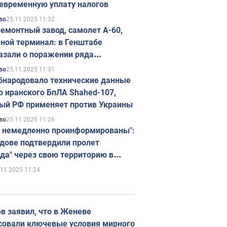
евременную уплату налогов
25.11.2025 11:32
во
емонтный завод, самолет А-60,
ной терминал: в Генштабе
азали о поражении ряда
егических объектов России
25.11.2025 11:31
во
бнародовало технические данные
о иранского БпЛА Shahed-107,
ый РФ применяет против Украины
25.11.2025 11:26
во
 немедленно проинформированы":
дове подтвердили пролет
да" через свою территорию в
нию
.11.2025 11:24
в заявил, что в Женеве
совали ключевые условия мирного