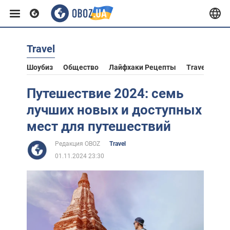
Travel
Европа
Шоубиз
Общество
Лайфхаки Рецепты
Travel
Аст
США
Путешествие 2024: семь
лучших новых и доступных
Азия
мест для путешествий
Редакция OBOZ
Travel
Африка
01.11.2024 23:30
Жизнь
Лайфхаки