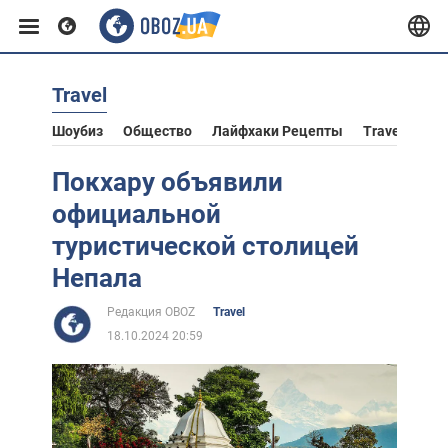
Travel
Европа
Шоубиз
Общество
Лайфхаки Рецепты
Travel
Аст
США
Покхару объявили
официальной
Азия
туристической столицей
Непала
Африка
Редакция OBOZ
Travel
18.10.2024 20:59
Жизнь
Лайфхаки