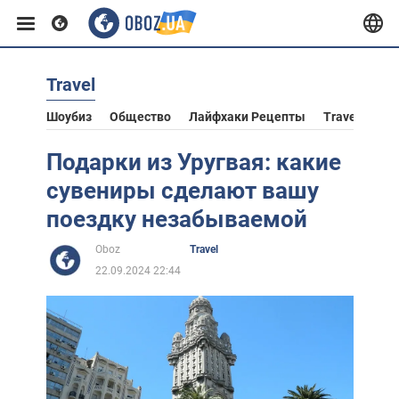
Travel
Европа
Шоубиз
Общество
Лайфхаки Рецепты
Travel
Аст
США
Подарки из Уругвая: какие
сувениры сделают вашу
Азия
поездку незабываемой
Oboz
Travel
Африка
22.09.2024 22:44
Жизнь
Лайфхаки