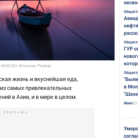
несво
Общест
Авиар
нефтя
расск
страт
Общест
ГУР о
новог
котор
ок ЮНЕСКО. Источник: Pixabay
Общест
ская жизнь и вкуснейшая еда,
"Были
в Мол
 из самых привлекательных
"Шахе
ний в Азии, и в мире в целом.
Румы
25
News
РЕКЛАМА
Умеро
согла