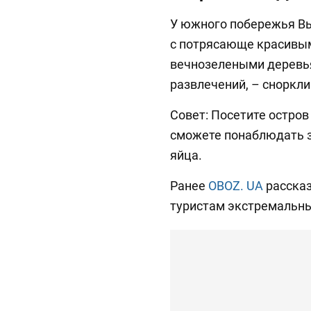
У южного побережья Вь
с потрясающе красивы
вечнозелеными деревь
развлечений, – сноркли
Совет: Посетите остров 
сможете понаблюдать 
яйца.
Ранее
OBOZ. UA
рассказ
туристам экстремальны