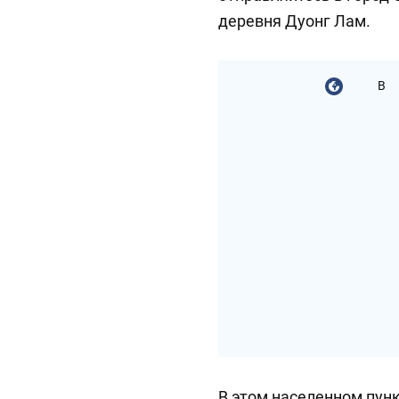
деревня Дуонг Лам.
В
В этом населенном пунк