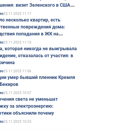
шения: визит Зеленского в США
ется в ноябре
25.11.2025 11:17
во
ло несколько квартир, есть
твенные повреждения дома:
дствия попадания в ЖК на
ске в Киеве. Фото
25.11.2025 11:15
во
а, которая никогда не выигрывала
идение, отказалась от участия: в
ричина
25.11.2025 11:06
во
ции умер бывший пленник Кремля
Бекиров
25.11.2025 10:57
во
чения света не уменьшат
жку за электроэнергию:
етики объяснили почему
25.11.2025 10:53
во