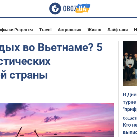
йфхаки Рецепты
Travel
Астрология
Жизнь
Лайфхаки
Н
дых во Вьетнаме? 5
стических
й страны
В Дне
турне
"приф
Общест
Кто н
выпис