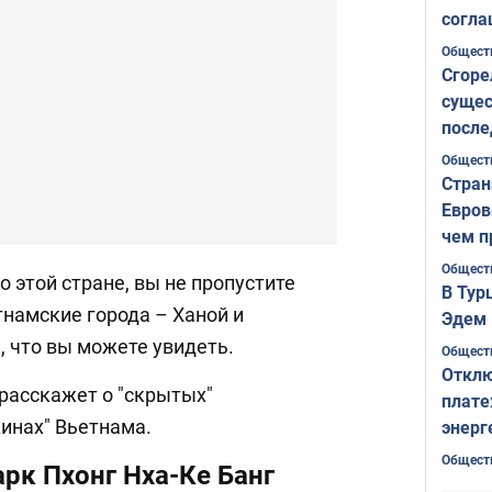
согла
ожида
Общест
Сгоре
сущес
после
Печер
Общест
Стран
Евров
чем п
Общест
о этой стране, вы не пропустите
В Тур
намские города – Ханой и
Эдем 
е, что вы можете увидеть.
Общест
Отклю
 расскажет о "скрытых"
плате
инах" Вьетнама.
энерг
Общест
рк Пхонг Нха-Ке Банг