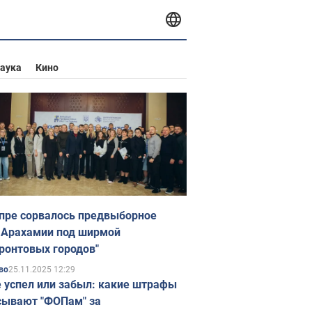
аука
Кино
пре сорвалось предвыборное
 Арахамии под ширмой
ронтовых городов"
25.11.2025 12:29
во
е успел или забыл: какие штрафы
ывают "ФОПам" за