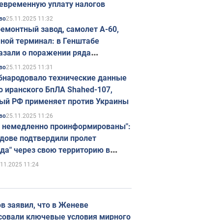
евременную уплату налогов
25.11.2025 11:32
во
емонтный завод, самолет А-60,
ной терминал: в Генштабе
азали о поражении ряда
егических объектов России
25.11.2025 11:31
во
бнародовало технические данные
о иранского БпЛА Shahed-107,
ый РФ применяет против Украины
25.11.2025 11:26
во
 немедленно проинформированы":
дове подтвердили пролет
да" через свою территорию в
нию
.11.2025 11:24
в заявил, что в Женеве
совали ключевые условия мирного