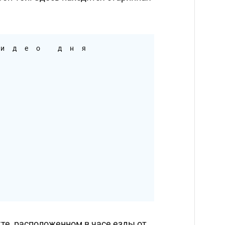
идео дня
те, расположенном в часе езды от