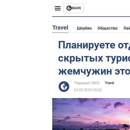
MAIN
Европа
Travel
Шоубиз
Общество
Ла
США
Планируете от
Азия
скрытых тури
Африка
жемчужин это
Жизнь
Редакция OBOZ
Travel
03.09.2024 09:02
Лайфхаки