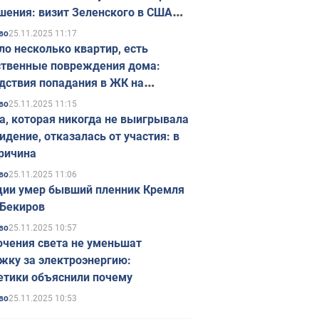
шения: визит Зеленского в США
ется в ноябре
25.11.2025 11:17
во
ло несколько квартир, есть
твенные повреждения дома:
дствия попадания в ЖК на
ске в Киеве. Фото
25.11.2025 11:15
во
а, которая никогда не выигрывала
идение, отказалась от участия: в
ричина
25.11.2025 11:06
во
ции умер бывший пленник Кремля
Бекиров
25.11.2025 10:57
во
чения света не уменьшат
жку за электроэнергию:
етики объяснили почему
25.11.2025 10:53
во