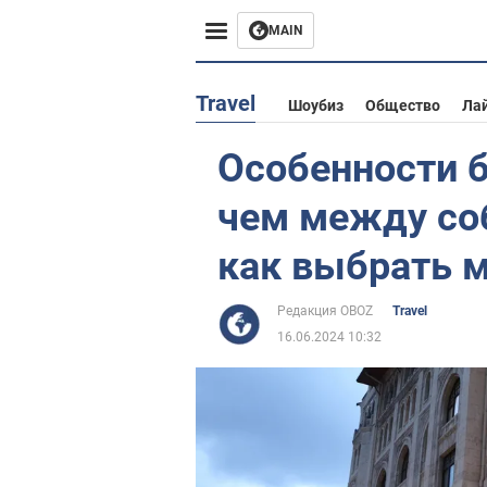
MAIN
Европа
Travel
Шоубиз
Общество
Ла
США
Особенности 
Азия
чем между со
Африка
как выбрать м
Жизнь
Редакция OBOZ
Travel
16.06.2024 10:32
Лайфхаки