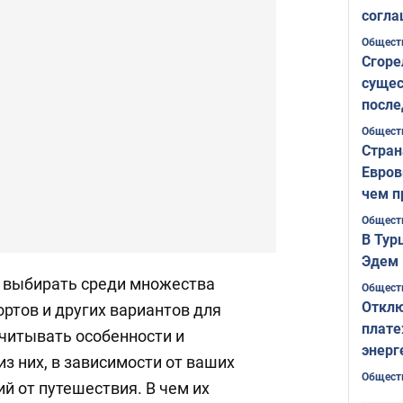
согла
ожида
Общест
Сгоре
сущес
после
Печер
Общест
Стран
Евров
чем п
Общест
В Тур
Эдем 
е выбирать среди множества
Общест
Отклю
ортов и других вариантов для
плате
учитывать особенности и
энерг
з них, в зависимости от ваших
Общест
й от путешествия. В чем их