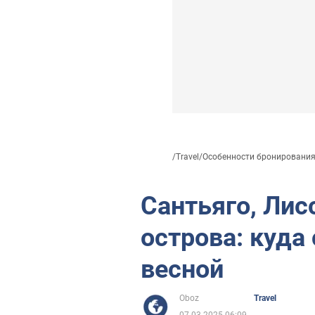
/
Travel
/
Особенности бронирования 
Сантьяго, Лис
острова: куда 
весной
Oboz
Travel