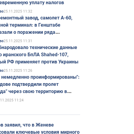
евременную уплату налогов
25.11.2025 11:32
во
емонтный завод, самолет А-60,
ной терминал: в Генштабе
азали о поражении ряда
егических объектов России
25.11.2025 11:31
во
бнародовало технические данные
о иранского БпЛА Shahed-107,
ый РФ применяет против Украины
25.11.2025 11:26
во
 немедленно проинформированы":
дове подтвердили пролет
да" через свою территорию в
нию
.11.2025 11:24
в заявил, что в Женеве
совали ключевые условия мирного