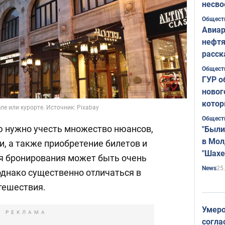
несво
Общест
Авиар
нефтя
расск
страт
Общест
ГУР о
новог
котор
ле или курорте. Источник: Pixabay
Общест
ю нужно учесть множество нюансов,
"Были
в Мол
ки, а также приобретение билетов и
"Шахе
я бронирования может быть очень
Румы
25
News
однако существенно отличаться в
тешествия.
Умеро
РЕКЛАМА
согла