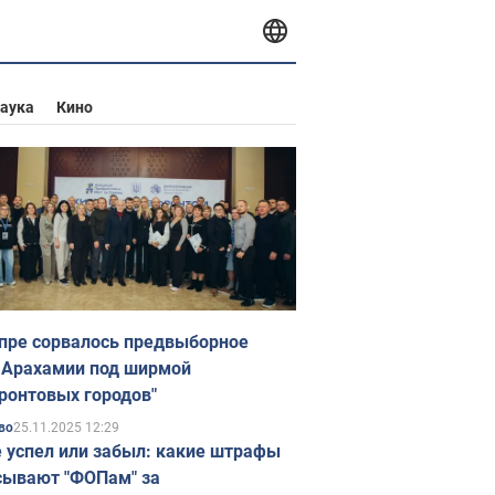
аука
Кино
пре сорвалось предвыборное
 Арахамии под ширмой
ронтовых городов"
25.11.2025 12:29
во
е успел или забыл: какие штрафы
ывают "ФОПам" за