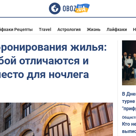
йфхаки Рецепты
Travel
Астрология
Жизнь
Лайфхаки
Н
бронирования жилья:
бой отличаются и
есто для ночлега
В Дне
турне
"приф
Общест
Кто н
выпис