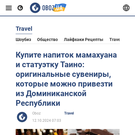
Travel
Европа
Шоубиз
Общество
Лайфхаки Рецепты
Travel
Аст
США
Купите напиток мамахуана
и статуэтку Таино:
Азия
оригинальные сувениры,
которые можно привезти
Африка
из Доминиканской
Республики
Жизнь
Oboz
Travel
12.10.2024 07:03
Лайфхаки