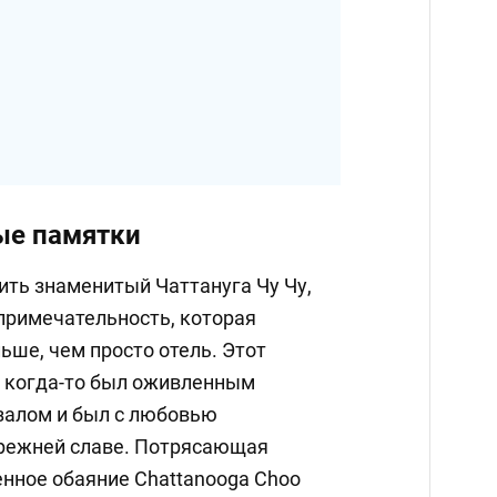
ые памятки
ить знаменитый Чаттануга Чу Чу,
римечательность, которая
ьше, чем просто отель. Этот
 когда-то был оживленным
алом и был с любовью
прежней славе. Потрясающая
енное обаяние Chattanooga Choo