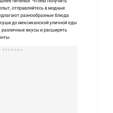
шнее печенье. Чтобы получить
пыт, отправляйтесь в модные
редлагают разнообразные блюда
т суши до мексиканской уличной еды
 различные вкусы и расширять
онты.
РЕКЛАМА