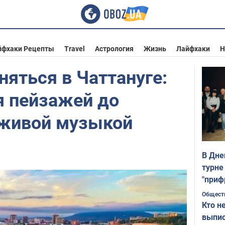
йфхаки Рецепты
Travel
Астрология
Жизнь
Лайфхаки
Н
яться в Чаттануге:
я пейзажей до
живой музыкой
В Дне
турне
"приф
Общест
Кто н
выпис