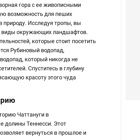
бзорная гора с ее живописными
ую возможность для пеших
в природу. Исследуя тропы, вы
е виды окружающих ландшафтов.
тельностей, которые стоит посетить
ется Рубиновый водопад,
одопад, который никогда не
етителей. Спуститесь в глубину
ясающую красоту этого чуда
орию
торию Чаттануги в
 долины Теннесси. Этот
озволяет вернуться в прошлое и