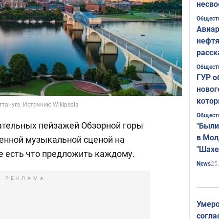
несво
Общест
Авиар
нефтя
расск
страт
Общест
ГУР о
новог
котор
ануге. Источник: Wikipedia
Общест
ательных пейзажей Обзорной горы
"Были
в Мол
енной музыкальной сценой на
"Шахе
ге есть что предложить каждому.
Румы
25
News
РЕКЛАМА
Умеро
согла