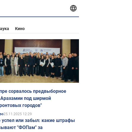
аука
Кино
пре сорвалось предвыборное
 Арахамии под ширмой
ронтовых городов"
25.11.2025 12:29
во
е успел или забыл: какие штрафы
ывают "ФОПам" за