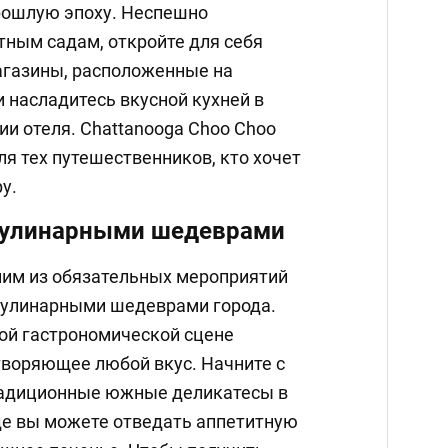
прошлую эпоху. Неспешно
тным садам, откройте для себя
агазины, расположенные на
и насладитесь вкусной кухней в
ии отеля. Chattanooga Choo Choo
я тех путешественников, кто хочет
у.
 кулинарными шедеврами
ним из обязательных мероприятий
кулинарными шедеврами города.
ой гастрономической сцене
творяющее любой вкус. Начните с
традиционные южные деликатесы в
де вы можете отведать аппетитную