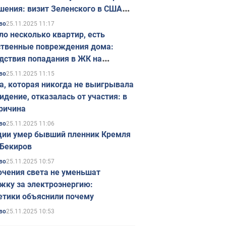
шения: визит Зеленского в США
ется в ноябре
25.11.2025 11:17
во
ло несколько квартир, есть
твенные повреждения дома:
дствия попадания в ЖК на
ске в Киеве. Фото
25.11.2025 11:15
во
а, которая никогда не выигрывала
идение, отказалась от участия: в
ричина
25.11.2025 11:06
во
ции умер бывший пленник Кремля
Бекиров
25.11.2025 10:57
во
чения света не уменьшат
жку за электроэнергию:
етики объяснили почему
25.11.2025 10:53
во