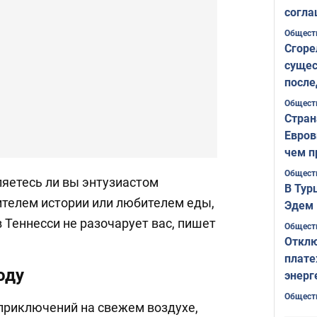
согла
ожида
Общест
Сгоре
сущес
после
Печер
Общест
Стран
Евров
чем п
Общест
ляетесь ли вы энтузиастом
В Тур
ителем истории или любителем еды,
Эдем 
 Теннесси не разочарует вас, пишет
Общест
Отклю
плате
оду
энерг
Общест
 приключений на свежем воздухе,