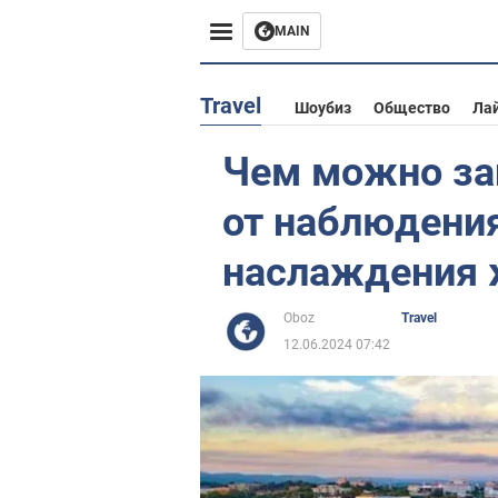
MAIN
Европа
Travel
Шоубиз
Общество
Ла
США
Чем можно зан
Азия
от наблюдени
Африка
наслаждения 
Жизнь
Oboz
Travel
12.06.2024 07:42
Лайфхаки