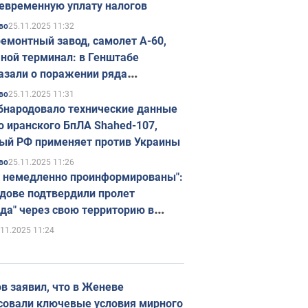
евременную уплату налогов
25.11.2025 11:32
во
емонтный завод, самолет А-60,
ной терминал: в Генштабе
азали о поражении ряда
егических объектов России
25.11.2025 11:31
во
бнародовало технические данные
о иранского БпЛА Shahed-107,
ый РФ применяет против Украины
25.11.2025 11:26
во
 немедленно проинформированы":
дове подтвердили пролет
да" через свою территорию в
нию
.11.2025 11:24
в заявил, что в Женеве
совали ключевые условия мирного